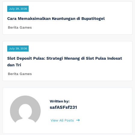
July 29, 2026
Cara Memaksimalkan Keuntungan di Bupatitogel
Berita Games
July 29, 2026
Slot Deposit Pulsa: Strategi Menang di Slot Pulsa Indosat
dan Tri
Berita Games
Written by:
safASFsf231
View All Posts