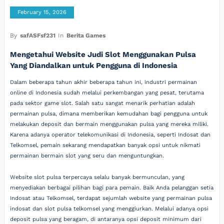
February 15, 2026
By
safASFsf231
In
Berita Games
Mengetahui Website Judi Slot Menggunakan Pulsa
Yang Diandalkan untuk Pengguna di Indonesia
Dalam beberapa tahun akhir beberapa tahun ini, industri permainan
online di Indonesia sudah melalui perkembangan yang pesat, terutama
pada sektor game slot. Salah satu sangat menarik perhatian adalah
permainan pulsa, dimana memberikan kemudahan bagi pengguna untuk
melakukan deposit dan bermain menggunakan pulsa yang mereka miliki.
Karena adanya operator telekomunikasi di Indonesia, seperti Indosat dan
Telkomsel, pemain sekarang mendapatkan banyak opsi untuk nikmati
permainan bermain slot yang seru dan menguntungkan.
Website slot pulsa terpercaya selalu banyak bermunculan, yang
menyediakan berbagai pilihan bagi para pemain. Baik Anda pelanggan setia
Indosat atau Telkomsel, terdapat sejumlah website yang permainan pulsa
indosat dan slot pulsa telkomsel yang menggiurkan. Melalui adanya opsi
deposit pulsa yang beragam, di antaranya opsi deposit minimum dari