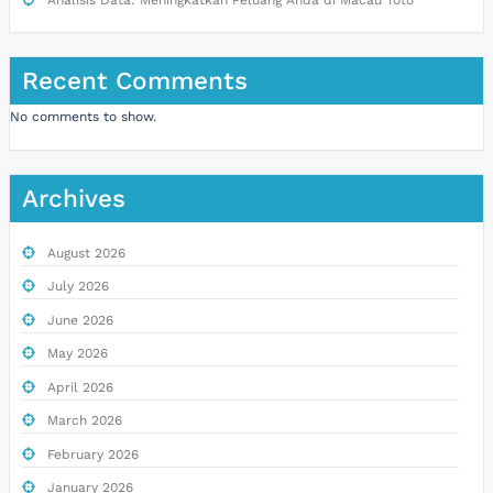
Recent Comments
No comments to show.
Archives
August 2026
July 2026
June 2026
May 2026
April 2026
March 2026
February 2026
January 2026