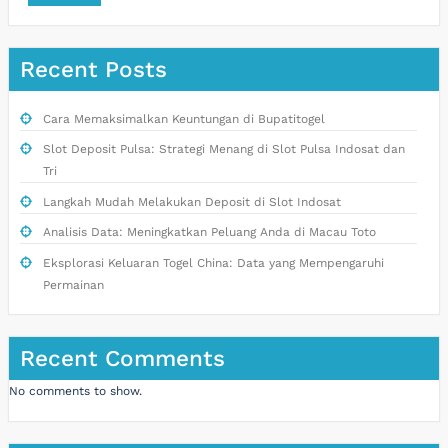
Recent Posts
Cara Memaksimalkan Keuntungan di Bupatitogel
Slot Deposit Pulsa: Strategi Menang di Slot Pulsa Indosat dan
Tri
Langkah Mudah Melakukan Deposit di Slot Indosat
Analisis Data: Meningkatkan Peluang Anda di Macau Toto
Eksplorasi Keluaran Togel China: Data yang Mempengaruhi
Permainan
Recent Comments
No comments to show.