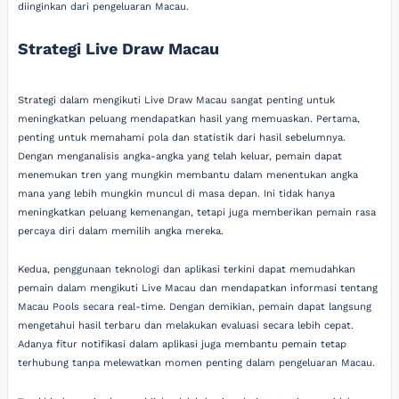
diinginkan dari pengeluaran Macau.
Strategi Live Draw Macau
Strategi dalam mengikuti Live Draw Macau sangat penting untuk
meningkatkan peluang mendapatkan hasil yang memuaskan. Pertama,
penting untuk memahami pola dan statistik dari hasil sebelumnya.
Dengan menganalisis angka-angka yang telah keluar, pemain dapat
menemukan tren yang mungkin membantu dalam menentukan angka
mana yang lebih mungkin muncul di masa depan. Ini tidak hanya
meningkatkan peluang kemenangan, tetapi juga memberikan pemain rasa
percaya diri dalam memilih angka mereka.
Kedua, penggunaan teknologi dan aplikasi terkini dapat memudahkan
pemain dalam mengikuti Live Macau dan mendapatkan informasi tentang
Macau Pools secara real-time. Dengan demikian, pemain dapat langsung
mengetahui hasil terbaru dan melakukan evaluasi secara lebih cepat.
Adanya fitur notifikasi dalam aplikasi juga membantu pemain tetap
terhubung tanpa melewatkan momen penting dalam pengeluaran Macau.