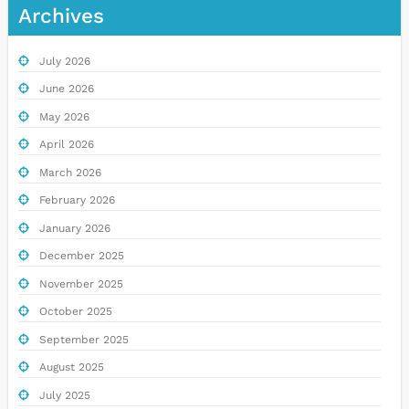
Archives
July 2026
June 2026
May 2026
April 2026
March 2026
February 2026
January 2026
December 2025
November 2025
October 2025
September 2025
August 2025
July 2025