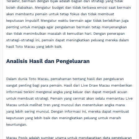
Terakhir, bermain dengan bijak adalah bagian dari strategi yang tidak
boleh diabaikan. Mengatur budget dan tidak terbawa emosi saat bermain
akan membantu pemain untuk tetap fokus dan tidak membuat
keputusan impulsif. Mengatur waktu bermain agar tidak berlebihan juga
penting untuk menjaga agar pengalaman bermain tetap menyenangkan
dan tidak menimbulkan masalah di kemudian hari. Dengan penerapan
strategi-strategi ini, pemain dapat meningkatkan peluang mereka dalam
hasil Toto Macau yang lebih baik.
Analisis Hasil dan Pengeluaran
Dalam dunia Toto Macau, pemahaman tentang hasil dan pengeluaran
sangat penting bagi para pemain. Hasil dari Live Draw Macau memberikan
informasi terkini mengenai angka yang keluar dan dapat menjadi acuan
untuk membuat strategi. Pemain yang cermat akan selalu memantau Live
Macau untuk melihat tren yang muncul dan menentukan angka mana
yang lebih sering muncul. Dengan informasi ini, mereka dapat membuat
keputusan yang lebih baik dan meningkatkan peluang untuk meraih
keuntungan.
Macau Pools adalah sumber utama untuk mendapatkan data pengeluaran