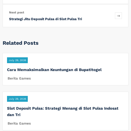
Next post
Strategi Jitu Deposit Pulsa di Slot Pulsa Tri
Related Posts
July 29, 2026
Cara Memaksimalkan Keuntungan di Bupatitogel
Berita Games
July 29, 2026
Slot Deposit Pulsa: Strategi Menang di Slot Pulsa Indosat
dan Tri
Berita Games