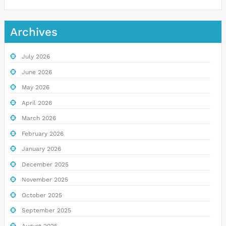
Archives
July 2026
June 2026
May 2026
April 2026
March 2026
February 2026
January 2026
December 2025
November 2025
October 2025
September 2025
August 2025