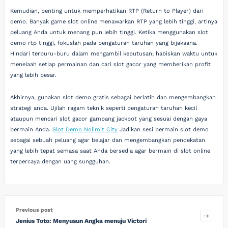
Kemudian, penting untuk memperhatikan RTP (Return to Player) dari
demo. Banyak game slot online menawarkan RTP yang lebih tinggi, artinya
peluang Anda untuk menang pun lebih tinggi. Ketika menggunakan slot
demo rtp tinggi, fokuslah pada pengaturan taruhan yang bijaksana.
Hindari terburu-buru dalam mengambil keputusan; habiskan waktu untuk
menelaah setiap permainan dan cari slot gacor yang memberikan profit
yang lebih besar.
Akhirnya, gunakan slot demo gratis sebagai berlatih dan mengembangkan
strategi anda. Ujilah ragam teknik seperti pengaturan taruhan kecil
ataupun mencari slot gacor gampang jackpot yang sesuai dengan gaya
bermain Anda.
Slot Demo Nolimit City
Jadikan sesi bermain slot demo
sebagai sebuah peluang agar belajar dan mengembangkan pendekatan
yang lebih tepat semasa saat Anda bersedia agar bermain di slot online
terpercaya dengan uang sungguhan.
Previous post
Jenius Toto: Menyusun Angka menuju Victori