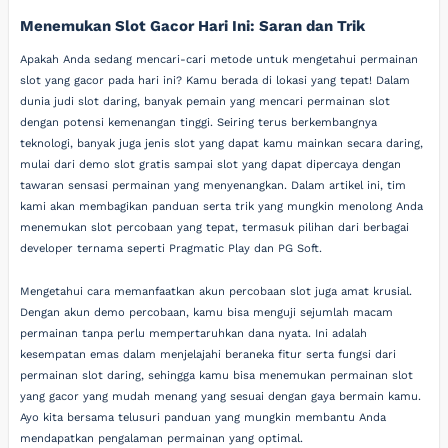
Menemukan Slot Gacor Hari Ini: Saran dan Trik
Apakah Anda sedang mencari-cari metode untuk mengetahui permainan
slot yang gacor pada hari ini? Kamu berada di lokasi yang tepat! Dalam
dunia judi slot daring, banyak pemain yang mencari permainan slot
dengan potensi kemenangan tinggi. Seiring terus berkembangnya
teknologi, banyak juga jenis slot yang dapat kamu mainkan secara daring,
mulai dari demo slot gratis sampai slot yang dapat dipercaya dengan
tawaran sensasi permainan yang menyenangkan. Dalam artikel ini, tim
kami akan membagikan panduan serta trik yang mungkin menolong Anda
menemukan slot percobaan yang tepat, termasuk pilihan dari berbagai
developer ternama seperti Pragmatic Play dan PG Soft.
Mengetahui cara memanfaatkan akun percobaan slot juga amat krusial.
Dengan akun demo percobaan, kamu bisa menguji sejumlah macam
permainan tanpa perlu mempertaruhkan dana nyata. Ini adalah
kesempatan emas dalam menjelajahi beraneka fitur serta fungsi dari
permainan slot daring, sehingga kamu bisa menemukan permainan slot
yang gacor yang mudah menang yang sesuai dengan gaya bermain kamu.
Ayo kita bersama telusuri panduan yang mungkin membantu Anda
mendapatkan pengalaman permainan yang optimal.