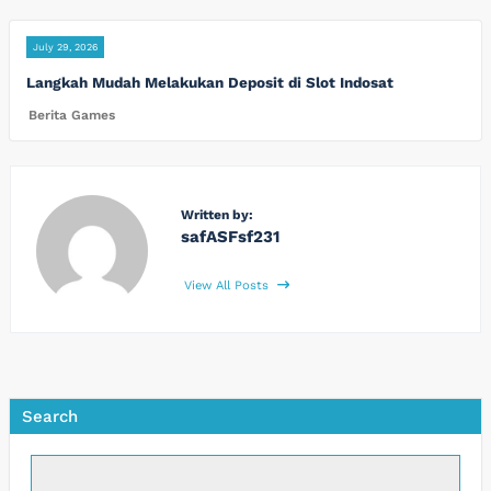
July 29, 2026
Langkah Mudah Melakukan Deposit di Slot Indosat
Berita Games
Written by:
safASFsf231
View All Posts
Search