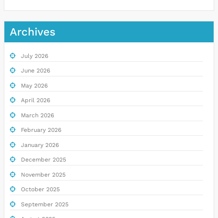
Archives
July 2026
June 2026
May 2026
April 2026
March 2026
February 2026
January 2026
December 2025
November 2025
October 2025
September 2025