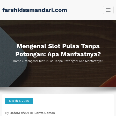
Skip
farshidsamandari.com
to
content
Mengenal Slot Pulsa Tanpa
Potongan: Apa Manfaatnya?
Home
»
Mengenal Slot Pulsa Tanpa Potongan: Apa Manfaatnya?
March 1, 2026
By
safASFsf231
In
Berita Games