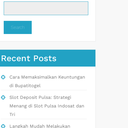
Search
Recent Posts
Cara Memaksimalkan Keuntungan
di Bupatitogel
Slot Deposit Pulsa: Strategi
Menang di Slot Pulsa Indosat dan
Tri
Langkah Mudah Melakukan