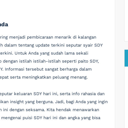
nda
ring menjadi pembicaraan menarik di kalangan
ih dalam tentang update terkini seputar syair SDY
erkini. Untuk Anda yang sudah lama sekali
dengan istilah istilah-istilah seperti paito SDY,
Y. Informasi tersebut sangat berharga dalam
epat serta meningkatkan peluang menang.
putar keluaran SDY hari ini, serta info rahasia dan
kan insight yang berguna. Jadi, bagi Anda yang ingin
an ini dengan seksama. Kita hendak menawarkan
 mengenai puisi SDY hari ini dan angka yang bisa