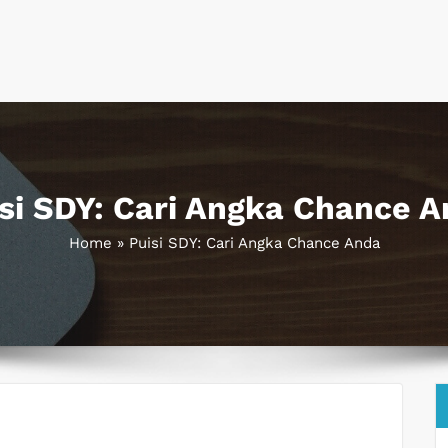
si SDY: Cari Angka Chance 
Home
»
Puisi SDY: Cari Angka Chance Anda