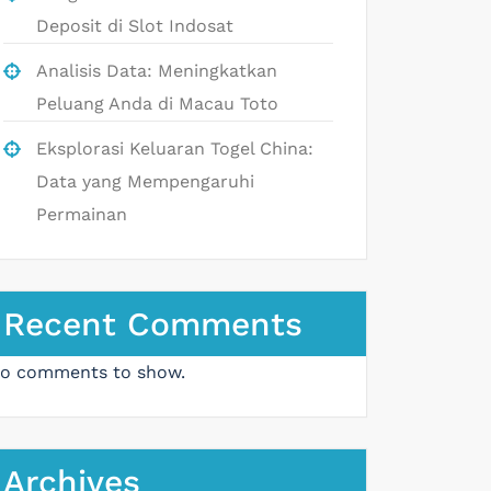
Deposit di Slot Indosat
Analisis Data: Meningkatkan
Peluang Anda di Macau Toto
Eksplorasi Keluaran Togel China:
Data yang Mempengaruhi
Permainan
Recent Comments
o comments to show.
Archives