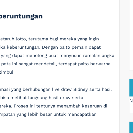
beruntungan
etaruh lotto, terutama bagi mereka yang ingin
ngka keberuntungan. Dengan paito pemain dapat
n, yang dapat menolong buat menyusun ramalan angka
 peta ini sangat mendetail, terdapat paito berwarna
timbul.
rmasi yang berhubungan live draw Sidney serta hasil
 bisa melihat langsung hasil draw serta
N
eka. Proses ini tentunya menambah keseruan di
mpatan yang lebih besar untuk mendapatkan