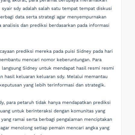
 yang akurat, para peramal berupaya meramalkan
yair sdy adalah salah satu tempat tempat diskusi
berbagi data serta strategi agar menyempurnakan
analisis dan prediksi berdasarkan pada informasi
cayaan prediksi mereka pada puisi Sidney pada hari
g membantu mencari nomor keberuntungan. Para
 langsung Sidney untuk mendapat hasil resmi resmi
n hasil keluaran keluaran sdy. Melalui memantau
keputusan yang lebih terinformasi dan strategik.
sdy, para petaruh tidak hanya mendapatkan prediksi
uang untuk berinteraksi dengan komunitas yang
 yang ramai serta berbagi pengalaman menciptakan
 agar menolong setiap pemain mencari angka yang