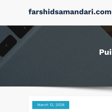
Skip
farshidsamandari.com
to
content
Pui
March 12, 2026