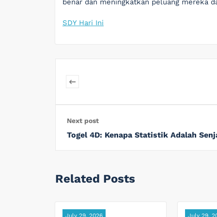
benar dan meningkatkan peluang mereka da
SDY Hari Ini
Next post
Togel 4D: Kenapa Statistik Adalah Sen
Related Posts
July 29, 2026
July 29, 2