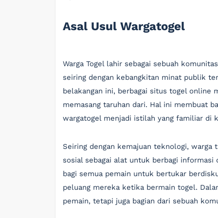
Asal Usul Wargatogel
Warga Togel lahir sebagai sebuah komunitas
seiring dengan kebangkitan minat publik te
belakangan ini, berbagai situs togel onli
memasang taruhan dari. Hal ini membuat ban
wargatogel menjadi istilah yang familiar di 
Seiring dengan kemajuan teknologi, warga 
sosial sebagai alat untuk berbagi informas
bagi semua pemain untuk bertukar berdisku
peluang mereka ketika bermain togel. Dalam
pemain, tetapi juga bagian dari sebuah kom