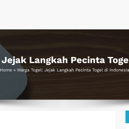
 Jejak Langkah Pecinta Togel
Home
»
Warga Togel: Jejak Langkah Pecinta Togel di Indonesi