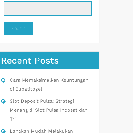
Search
Recent Posts
Cara Memaksimalkan Keuntungan
di Bupatitogel
Slot Deposit Pulsa: Strategi
Menang di Slot Pulsa Indosat dan
Tri
Langkah Mudah Melakukan