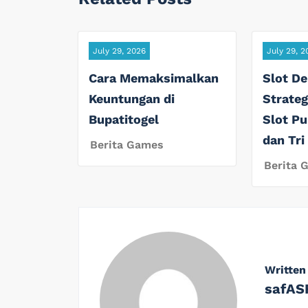
July 29, 2026
July 29, 2
Cara Memaksimalkan
Slot De
Keuntungan di
Strateg
Bupatitogel
Slot Pu
dan Tri
Berita Games
Berita 
Written
safAS