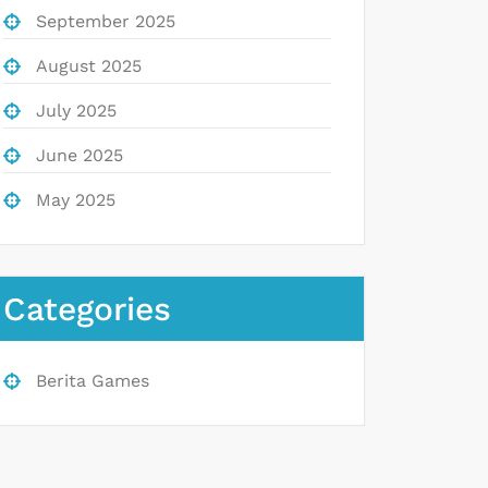
September 2025
August 2025
July 2025
June 2025
May 2025
Categories
Berita Games