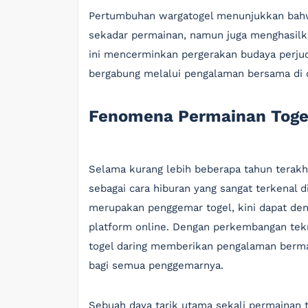
Pertumbuhan wargatogel menunjukkan bahw
sekadar permainan, namun juga menghasilka
ini mencerminkan pergerakan budaya perjud
bergabung melalui pengalaman bersama di d
Fenomena Permainan Togel
Selama kurang lebih beberapa tahun terakhir
sebagai cara hiburan yang sangat terkenal 
merupakan penggemar togel, kini dapat d
platform online. Dengan perkembangan tekno
togel daring memberikan pengalaman berma
bagi semua penggemarnya.
Sebuah daya tarik utama sekali permainan 