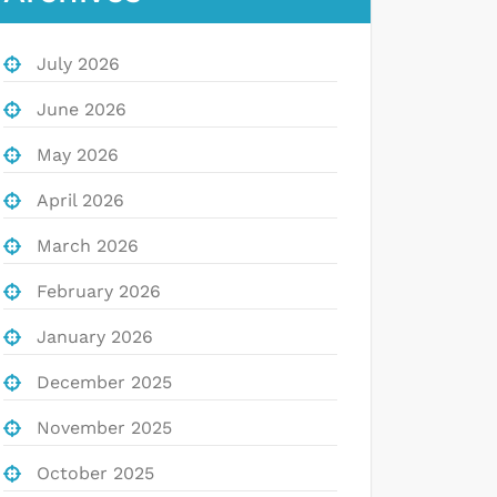
July 2026
June 2026
May 2026
April 2026
March 2026
February 2026
January 2026
December 2025
November 2025
October 2025