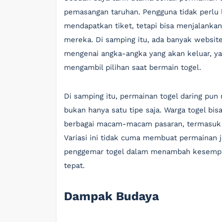
pemasangan taruhan. Pengguna tidak perlu 
mendapatkan tiket, tetapi bisa menjalanka
mereka. Di samping itu, ada banyak website
mengenai angka-angka yang akan keluar, 
mengambil pilihan saat bermain togel.
Di samping itu, permainan togel daring pu
bukan hanya satu tipe saja. Warga togel bi
berbagai macam-macam pasaran, termasuk p
Variasi ini tidak cuma membuat permainan j
penggemar togel dalam menambah kesempata
tepat.
Dampak Budaya