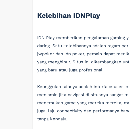
Kelebihan IDNPlay
IDN Play memberikan pengalaman gaming yan
daring. Satu kelebihannya adalah ragam per
jwpoker dan idn poker, pemain dapat menikm
yang menghibur. Situs ini dikembangkan 
yang baru atau juga profesional.
Keunggulan lainnya adalah interface user i
menjamin jika navigasi di situsnya sangat m
menemukan game yang mereka mereka, menj
juga, laju connectivity dan performanya h
tanpa kendala.