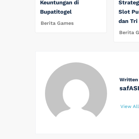
Keuntungan di
Strateg
Bupatitogel
Slot Pu
dan Tri
Berita Games
Berita 
Written
safAS
View Al