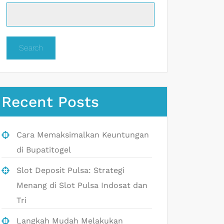
Search
Recent Posts
Cara Memaksimalkan Keuntungan
di Bupatitogel
Slot Deposit Pulsa: Strategi
Menang di Slot Pulsa Indosat dan
Tri
Langkah Mudah Melakukan