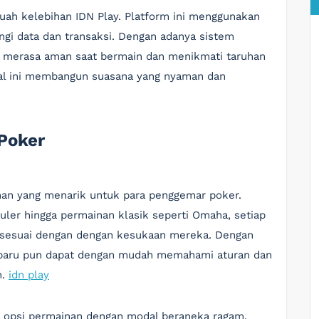
buah kelebihan IDN Play. Platform ini menggunakan
gi data dan transaksi. Dengan adanya sistem
t merasa aman saat bermain dan menikmati taruhan
Hal ini membangun suasana yang nyaman dan
Poker
nan yang menarik untuk para penggemar poker.
uler hingga permainan klasik seperti Omaha, setiap
sesuai dengan dengan kesukaan mereka. Dengan
baru pun dapat dengan mudah memahami aturan dan
n.
idn play
n opsi permainan dengan modal beraneka ragam.