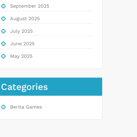
September 2025
August 2025
July 2025
June 2025
May 2025
Categories
Berita Games