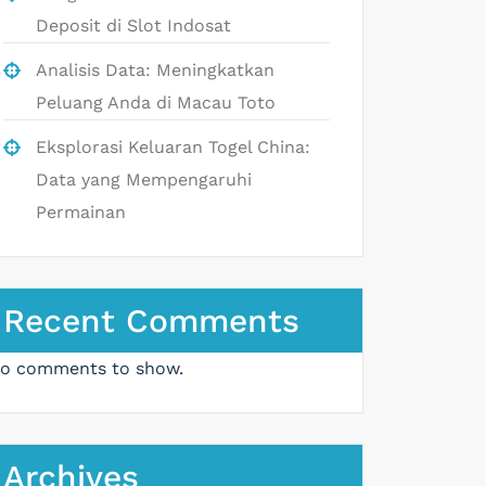
Deposit di Slot Indosat
Analisis Data: Meningkatkan
Peluang Anda di Macau Toto
Eksplorasi Keluaran Togel China:
Data yang Mempengaruhi
Permainan
Recent Comments
o comments to show.
Archives