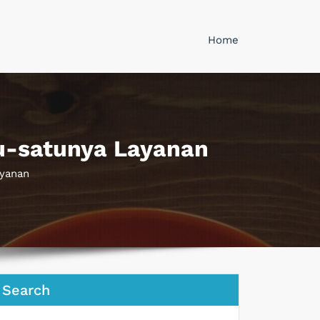
Home
u-satunya Layanan
ayanan
Search