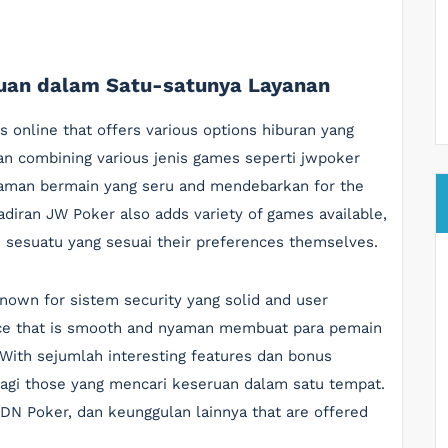
uan dalam Satu-satunya Layanan
 online that offers various options hiburan yang
n combining various jenis games seperti jwpoker
alaman bermain yang seru and mendebarkan for the
hadiran JW Poker also adds variety of games available,
 sesuatu yang sesuai their preferences themselves.
known for sistem security yang solid and user
nce that is smooth and nyaman membuat para pemain
With sejumlah interesting features dan bonus
bagi those yang mencari keseruan dalam satu tempat.
 IDN Poker, dan keunggulan lainnya that are offered