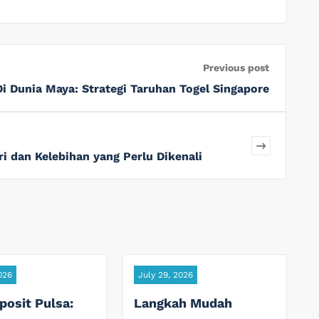
Previous post
Di Dunia Maya: Strategi Taruhan Togel Singapore
i dan Kelebihan yang Perlu Dikenali
026
July 29, 2026
posit Pulsa:
Langkah Mudah