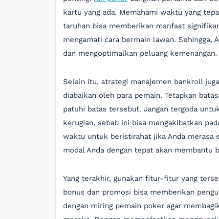
kartu yang ada. Memahami waktu yang tepa
taruhan bisa memberikan manfaat signifika
mengamati cara bermain lawan. Sehingga, 
dan mengoptimalkan peluang kemenangan.
Selain itu, strategi manajemen bankroll ju
diabaikan oleh para pemain. Tetapkan bata
patuhi batas tersebut. Jangan tergoda unt
kerugian, sebab ini bisa mengakibatkan pad
waktu untuk beristirahat jika Anda meras
modal Anda dengan tepat akan membantu ber
Yang terakhir, gunakan fitur-fitur yang ters
bonus dan promosi bisa memberikan pengua
dengan miring pemain poker agar membagika