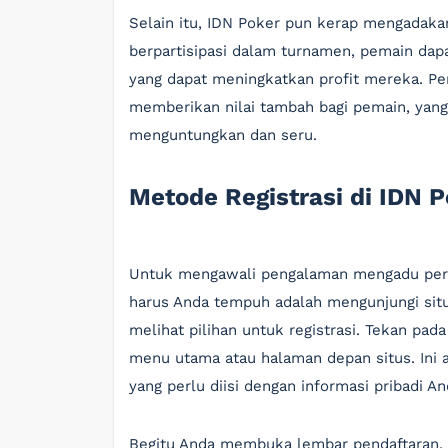
Selain itu, IDN Poker pun kerap mengadak
berpartisipasi dalam turnamen, pemain d
yang dapat meningkatkan profit mereka. P
memberikan nilai tambah bagi pemain, ya
menguntungkan dan seru.
Metode Registrasi di IDN P
Untuk mengawali pengalaman mengadu perma
harus Anda tempuh adalah mengunjungi sit
melihat pilihan untuk registrasi. Tekan pad
menu utama atau halaman depan situs. Ini
yang perlu diisi dengan informasi pribadi An
Begitu Anda membuka lembar pendaftaran, i