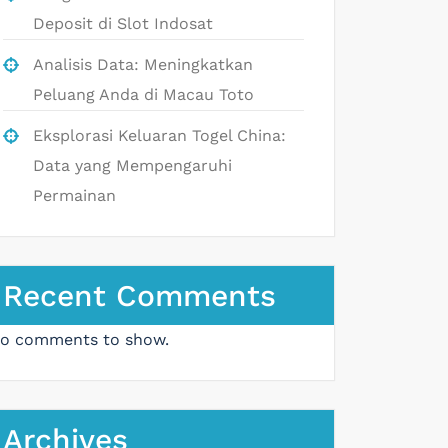
Deposit di Slot Indosat
Analisis Data: Meningkatkan
Peluang Anda di Macau Toto
Eksplorasi Keluaran Togel China:
Data yang Mempengaruhi
Permainan
Recent Comments
o comments to show.
Archives