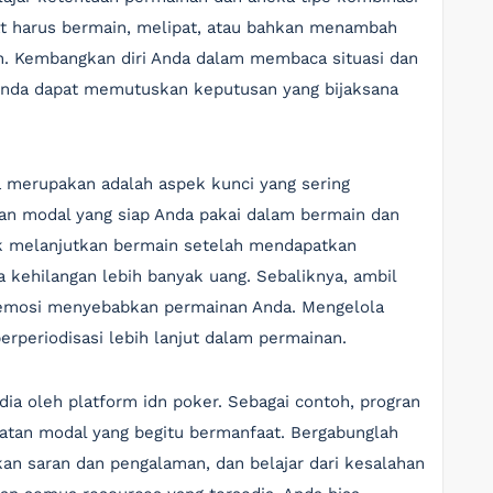
t harus bermain, melipat, atau bahkan menambah
n. Kembangkan diri Anda dalam membaca situasi dan
Anda dapat memutuskan keputusan yang bijaksana
ga merupakan adalah aspek kunci yang sering
san modal yang siap Anda pakai dalam bermain dan
uk melanjutkan bermain setelah mendapatkan
a kehilangan lebih banyak uang. Sebaliknya, ambil
a emosi menyebabkan permainan Anda. Mengelola
periodisasi lebih lanjut dalam permainan.
edia oleh platform idn poker. Sebagai contoh, progran
tan modal yang begitu bermanfaat. Bergabunglah
n saran dan pengalaman, dan belajar dari kesalahan