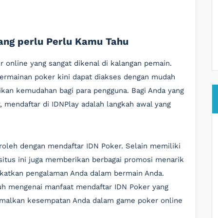
ang perlu Perlu Kamu Tahu
r online yang sangat dikenal di kalangan pemain.
ermainan poker kini dapat diakses dengan mudah
ikan kemudahan bagi para pengguna. Bagi Anda yang
, mendaftar di IDNPlay adalah langkah awal yang
roleh dengan mendaftar IDN Poker. Selain memiliki
itus ini juga memberikan berbagai promosi menarik
gkatkan pengalaman Anda dalam bermain Anda.
jauh mengenai manfaat mendaftar IDN Poker yang
simalkan kesempatan Anda dalam game poker online