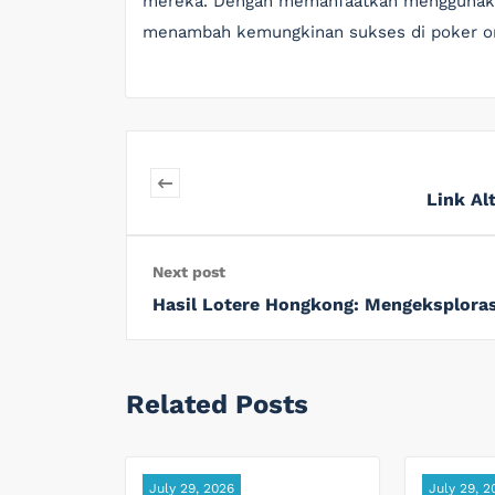
mereka. Dengan memanfaatkan menggunakan
menambah kemungkinan sukses di poker on
Link Al
Next post
Hasil Lotere Hongkong: Mengeksploras
Related Posts
July 29, 2026
July 29, 2