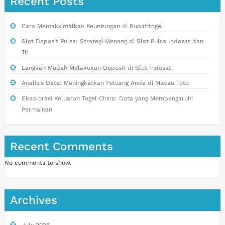
Recent Posts
Cara Memaksimalkan Keuntungan di Bupatitogel
Slot Deposit Pulsa: Strategi Menang di Slot Pulsa Indosat dan
Tri
Langkah Mudah Melakukan Deposit di Slot Indosat
Analisis Data: Meningkatkan Peluang Anda di Macau Toto
Eksplorasi Keluaran Togel China: Data yang Mempengaruhi
Permainan
Recent Comments
No comments to show.
Archives
July 2026