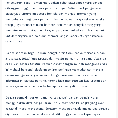
Pengeluaran Togel Taiwan merupakan salah satu aspek yang sangat
ditunggu-tunggu oleh para pencinta togel. Setiap hasil pengeluaran
biasanya diumumkan secara berkala dan menjadi momen yang
mendebarkan bagi para pemain. Hasil ini bukan hanya sekedar angka,
tetapi juga mencerminkan harapan dan impian banyak orang yang
memainkan permainan ini. Banyak yang memanfaatkan informasi ini
untuk menganalisis pola dan mencari angka keberuntungan mereka
selanjutnya.
Dalam konteks Togel Taiwan, pengeluaran tidak hanya mencakup hasil
angka saja, tetapi juga proses dan waktu pengumuman yang biasanya
dilakukan secara teratur. Pemain dapat dengan mudah mengakses hasil
ini melalui berbagai platform online, sehingga memudahkan mereka
dalam mengecek angka keberuntungan mereka. Kualitas sumber
informasi ini sangat penting, karena bisa menentukan keakuratan dan
kepercayaan para pemain terhadap hasil yang diumumkan.
Dengan semakin berkembangnya teknologi, banyak pemain yang
menggunakan data pengeluaran untuk memprediksi angka yang akan
keluar di masa mendatang. Beragam metode analisis angka juga banyak
digunakan, mulai dari analisis statistik hingga metode kepercayaan