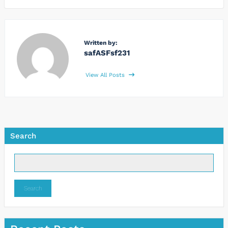
Written by:
safASFsf231
View All Posts
Search
Search