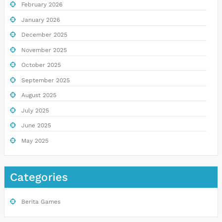
February 2026
January 2026
December 2025
November 2025
October 2025
September 2025
August 2025
July 2025
June 2025
May 2025
Categories
Berita Games