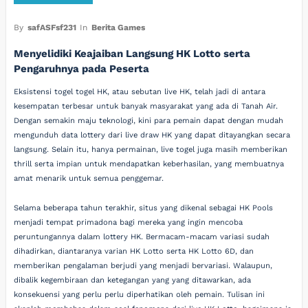
By
safASFsf231
In
Berita Games
Menyelidiki Keajaiban Langsung HK Lotto serta
Pengaruhnya pada Peserta
Eksistensi togel togel HK, atau sebutan live HK, telah jadi di antara
kesempatan terbesar untuk banyak masyarakat yang ada di Tanah Air.
Dengan semakin maju teknologi, kini para pemain dapat dengan mudah
mengunduh data lottery dari live draw HK yang dapat ditayangkan secara
langsung. Selain itu, hanya permainan, live togel juga masih memberikan
thrill serta impian untuk mendapatkan keberhasilan, yang membuatnya
amat menarik untuk semua penggemar.
Selama beberapa tahun terakhir, situs yang dikenal sebagai HK Pools
menjadi tempat primadona bagi mereka yang ingin mencoba
peruntungannya dalam lottery HK. Bermacam-macam variasi sudah
dihadirkan, diantaranya varian HK Lotto serta HK Lotto 6D, dan
memberikan pengalaman berjudi yang menjadi bervariasi. Walaupun,
dibalik kegembiraan dan ketegangan yang yang ditawarkan, ada
konsekuensi yang perlu perlu diperhatikan oleh pemain. Tulisan ini