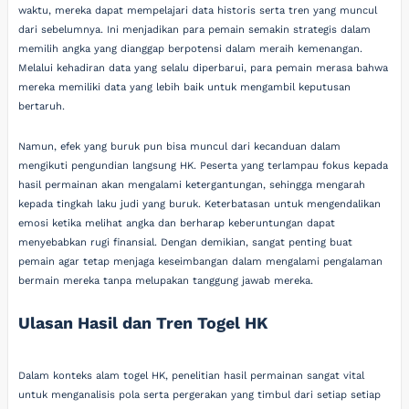
waktu, mereka dapat mempelajari data historis serta tren yang muncul
dari sebelumnya. Ini menjadikan para pemain semakin strategis dalam
memilih angka yang dianggap berpotensi dalam meraih kemenangan.
Melalui kehadiran data yang selalu diperbarui, para pemain merasa bahwa
mereka memiliki data yang lebih baik untuk mengambil keputusan
bertaruh.
Namun, efek yang buruk pun bisa muncul dari kecanduan dalam
mengikuti pengundian langsung HK. Peserta yang terlampau fokus kepada
hasil permainan akan mengalami ketergantungan, sehingga mengarah
kepada tingkah laku judi yang buruk. Keterbatasan untuk mengendalikan
emosi ketika melihat angka dan berharap keberuntungan dapat
menyebabkan rugi finansial. Dengan demikian, sangat penting buat
pemain agar tetap menjaga keseimbangan dalam mengalami pengalaman
bermain mereka tanpa melupakan tanggung jawab mereka.
Ulasan Hasil dan Tren Togel HK
Dalam konteks alam togel HK, penelitian hasil permainan sangat vital
untuk menganalisis pola serta pergerakan yang timbul dari setiap setiap