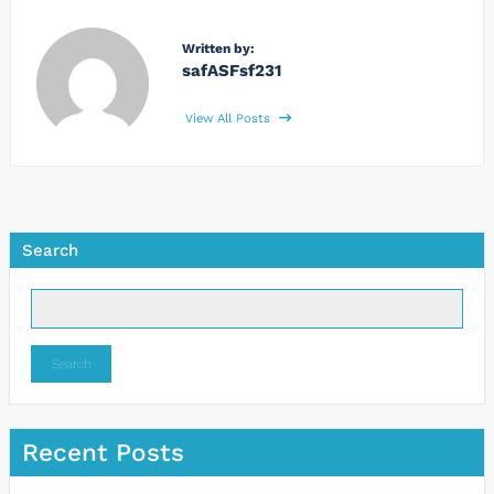
Written by:
safASFsf231
View All Posts
Search
Search
Recent Posts