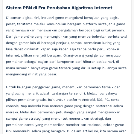
Sistem PBN di Era Perubahan Algoritma Internet
Di zaman digital kini, industri game mengalami kemajuan yang begitu
pesat, terutama melalui kemunculan beragam platform serta jenis game
yang menawarkan menawarkan pengalaman berbeda bagi untuk pemain.
Dari game online yang memungkinkan yang memperbolehkan berinteraksi
dengan gamer lain di berbagai penjuru, sampai permainan luring yang
bisa dapat dinikmati kapan saja kapan saja tanpa perlu perlu koneksi
internet, pilihan menjadi beragam. Orang-orang yang genap menyulap
permainan sebagai bagian dari komponen dari hiburan setiap hari, di
mana semakin banyaknya game terbaru yang dirilis setiap bulannya serta
mengundang minat yang besar.
Untuk kalangan penggemar game, menemukan permainan terbaik dan
yang paling menarik adalah tantangan tersendiri. Melalui banyaknya
pilihan permainan gratis, baik untuk platform Android, iOS, PC, serta
console, tiap individu bisa mencari game yang dengan preferensi selera
mereka. Mulai dari permainan petualangan yang sangat mengasyikkan
sampai game strategi yang menuntut memerlukan strategi, dan
permainan santai yang memberikan memberikan relaksasi, sektor game
kini memenuhi selera yang beragam. Di dalam artikel ini, kita semua akan