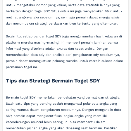
untuk mengetahui nomor yang keluar, serta data statistik lainnya yang
berkaitan dengan togel SDY. Situs-situs ini juga menyediakan fitur untuk
melihat angka-angka sebelumnya, sehingga pemain dapat menganalisis
dan merumuskan strategi berdasarkan tren tertentu yang ditemukan.
Selain itu, setiap bandar togel SDY juga mengumumkan hasil keluaran di
platform mereka masing-masing. Ini memberi pemain jaminan bahwa
informasi yang diterima adalah akurat dan tepat waktu. Dengan
memanfaatkan data sdy dan analisis dari pengeluaran sdy sebelumnya,
pemain dapat meningkatkan peluang mereka untuk meraih sukses dalam
permainan togel ini.
Tips dan Strategi Bermain Togel SDY
Bermain togel SDY memerlukan pendekatan yang cermat dan strategis.
Salah satu tips yang penting adalah mengamati pola-pola angka yang
sering muncul dalam pengeluaran sebelumnya. Dengan menganalis data
SDY, pemain dapat mengidentifikasi angka-angka yang memiliki
kecenderungan muncul lebih sering. Ini bisa membantu dalam
menentukan pilihan angka yang akan dipasang saat bermain. Pastikan