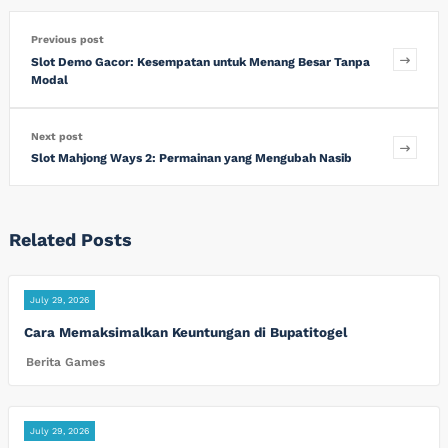
Previous post
Slot Demo Gacor: Kesempatan untuk Menang Besar Tanpa
Modal
Next post
Slot Mahjong Ways 2: Permainan yang Mengubah Nasib
Related Posts
July 29, 2026
Cara Memaksimalkan Keuntungan di Bupatitogel
Berita Games
July 29, 2026