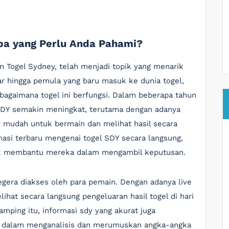
Apa yang Perlu Anda Pahami?
an Togel Sydney, telah menjadi topik yang menarik
ar hingga pemula yang baru masuk ke dunia togel,
bagaimana togel ini berfungsi. Dalam beberapa tahun
 SDY semakin meningkat, terutama dengan adanya
 mudah untuk bermain dan melihat hasil secara
masi terbaru mengenai togel SDY secara langsung,
tuk membantu mereka dalam mengambil keputusan.
egera diakses oleh para pemain. Dengan adanya live
ihat secara langsung pengeluaran hasil togel di hari
amping itu, informasi sdy yang akurat juga
n dalam menganalisis dan merumuskan angka-angka