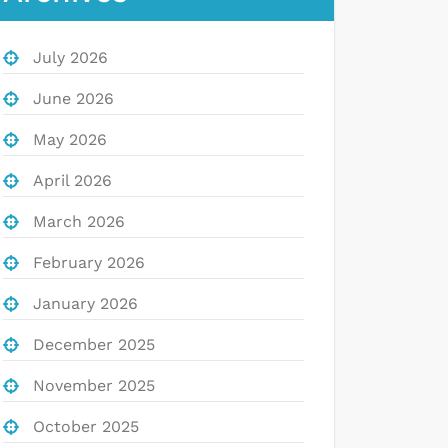
July 2026
June 2026
May 2026
April 2026
March 2026
February 2026
January 2026
December 2025
November 2025
October 2025