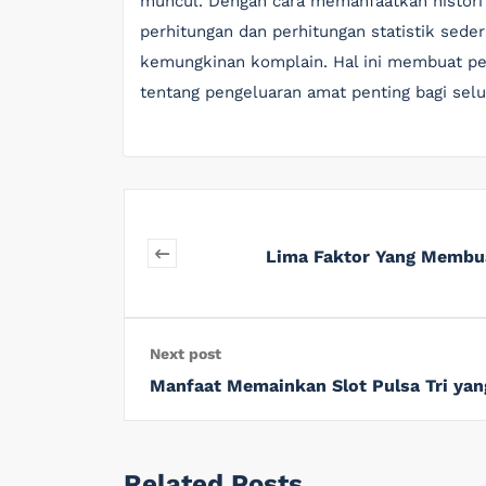
muncul. Dengan cara memanfaatkan histori
perhitungan dan perhitungan statistik se
kemungkinan komplain. Hal ini membuat p
tentang pengeluaran amat penting bagi sel
Lima Faktor Yang Membua
Next post
Manfaat Memainkan Slot Pulsa Tri yan
Related Posts