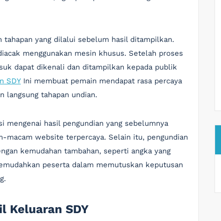
 tahapan yang dilalui sebelum hasil ditampilkan.
 diacak menggunakan mesin khusus. Setelah proses
suk dapat dikenali dan ditampilkan kepada publik
an SDY
Ini membuat pemain mendapat rasa percaya
n langsung tahapan undian.
si mengenai hasil pengundian yang sebelumnya
m-macam website terpercaya. Selain itu, pengundian
 dengan kemudahan tambahan, seperti angka yang
uk memudahkan peserta dalam memutuskan keputusan
g.
il Keluaran SDY