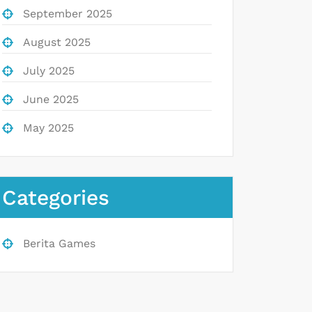
September 2025
August 2025
July 2025
June 2025
May 2025
Categories
Berita Games