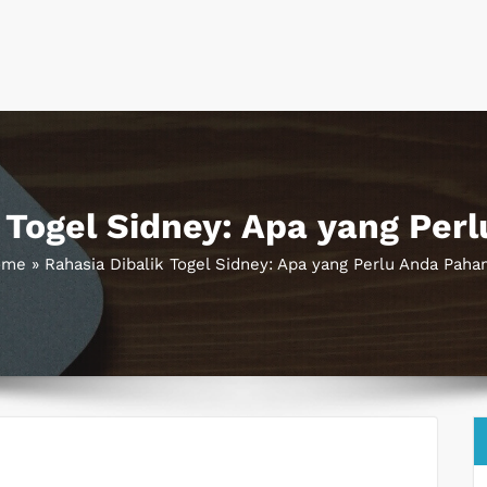
k Togel Sidney: Apa yang Per
ome
»
Rahasia Dibalik Togel Sidney: Apa yang Perlu Anda Paha