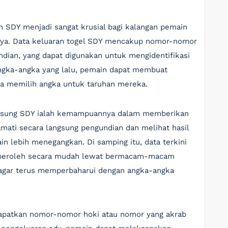
an SDY menjadi sangat krusial bagi kalangan pemain
nya. Data keluaran togel SDY mencakup nomor-nomor
ndian, yang dapat digunakan untuk mengidentifikasi
angka-angka yang lalu, pemain dapat membuat
ka memilih angka untuk taruhan mereka.
angsung SDY ialah kemampuannya dalam memberikan
amati secara langsung pengundian dan melihat hasil
 lebih menegangkan. Di samping itu, data terkini
 diperoleh secara mudah lewat bermacam-macam
agar terus memperbaharui dengan angka-angka
ndapatkan nomor-nomor hoki atau nomor yang akrab