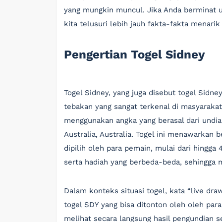
yang mungkin muncul. Jika Anda berminat u
kita telusuri lebih jauh fakta-fakta menarik 
Pengertian Togel Sidney
Togel Sidney, yang juga disebut togel Sidn
tebakan yang sangat terkenal di masyarakat
menggunakan angka yang berasal dari undia
Australia, Australia. Togel ini menawarka
dipilih oleh para pemain, mulai dari hingga 
serta hadiah yang berbeda-beda, sehingga 
Dalam konteks situasi togel, kata “live d
togel SDY yang bisa ditonton oleh oleh para
melihat secara langsung hasil pengundian s