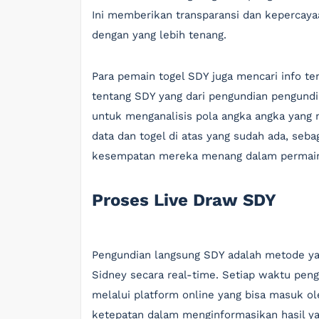
Ini memberikan transparansi dan kepercaya
dengan yang lebih tenang.
Para pemain togel SDY juga mencari info tent
tentang SDY yang dari pengundian pengund
untuk menganalisis pola angka angka yan
data dan togel di atas yang sudah ada, se
kesempatan mereka menang dalam permaina
Proses Live Draw SDY
Pengundian langsung SDY adalah metode ya
Sidney secara real-time. Setiap waktu peng
melalui platform online yang bisa masuk o
ketepatan dalam menginformasikan hasil ya