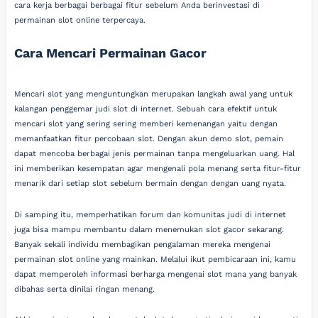
cara kerja berbagai berbagai fitur sebelum Anda berinvestasi di
permainan slot online terpercaya.
Cara Mencari Permainan Gacor
Mencari slot yang menguntungkan merupakan langkah awal yang untuk
kalangan penggemar judi slot di internet. Sebuah cara efektif untuk
mencari slot yang sering sering memberi kemenangan yaitu dengan
memanfaatkan fitur percobaan slot. Dengan akun demo slot, pemain
dapat mencoba berbagai jenis permainan tanpa mengeluarkan uang. Hal
ini memberikan kesempatan agar mengenali pola menang serta fitur-fitur
menarik dari setiap slot sebelum bermain dengan dengan uang nyata.
Di samping itu, memperhatikan forum dan komunitas judi di internet
juga bisa mampu membantu dalam menemukan slot gacor sekarang.
Banyak sekali individu membagikan pengalaman mereka mengenai
permainan slot online yang mainkan. Melalui ikut pembicaraan ini, kamu
dapat memperoleh informasi berharga mengenai slot mana yang banyak
dibahas serta dinilai ringan menang.