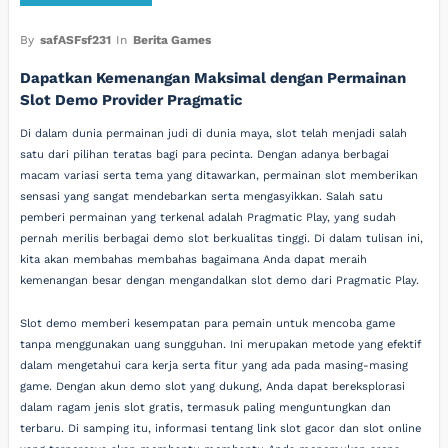
By
safASFsf231
In
Berita Games
Dapatkan Kemenangan Maksimal dengan Permainan
Slot Demo Provider Pragmatic
Di dalam dunia permainan judi di dunia maya, slot telah menjadi salah
satu dari pilihan teratas bagi para pecinta. Dengan adanya berbagai
macam variasi serta tema yang ditawarkan, permainan slot memberikan
sensasi yang sangat mendebarkan serta mengasyikkan. Salah satu
pemberi permainan yang terkenal adalah Pragmatic Play, yang sudah
pernah merilis berbagai demo slot berkualitas tinggi. Di dalam tulisan ini,
kita akan membahas membahas bagaimana Anda dapat meraih
kemenangan besar dengan mengandalkan slot demo dari Pragmatic Play.
Slot demo memberi kesempatan para pemain untuk mencoba game
tanpa menggunakan uang sungguhan. Ini merupakan metode yang efektif
dalam mengetahui cara kerja serta fitur yang ada pada masing-masing
game. Dengan akun demo slot yang dukung, Anda dapat bereksplorasi
dalam ragam jenis slot gratis, termasuk paling menguntungkan dan
terbaru. Di samping itu, informasi tentang link slot gacor dan slot online