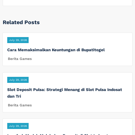
Related Posts
July 29, 2026
Cara Memaksimalkan Keuntungan di Bupatitogel
Berita Games
July 29, 2026
Slot Deposit Pulsa: Strategi Menang di Slot Pulsa Indosat
dan Tri
Berita Games
July 29, 2026