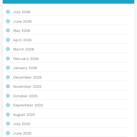
July 2026
June 2026
May 2026
April 2026
March 2026
February 2026
January 2026
December 2025
November 2025
October 2025
September 2025
August 2025
July 2025
June 2025