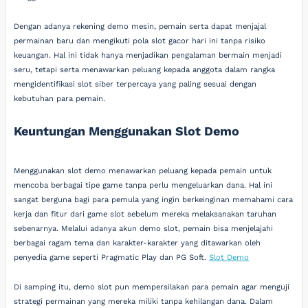
Dengan adanya rekening demo mesin, pemain serta dapat menjajal
permainan baru dan mengikuti pola slot gacor hari ini tanpa risiko
keuangan. Hal ini tidak hanya menjadikan pengalaman bermain menjadi
seru, tetapi serta menawarkan peluang kepada anggota dalam rangka
mengidentifikasi slot siber terpercaya yang paling sesuai dengan
kebutuhan para pemain.
Keuntungan Menggunakan Slot Demo
Menggunakan slot demo menawarkan peluang kepada pemain untuk
mencoba berbagai tipe game tanpa perlu mengeluarkan dana. Hal ini
sangat berguna bagi para pemula yang ingin berkeinginan memahami cara
kerja dan fitur dari game slot sebelum mereka melaksanakan taruhan
sebenarnya. Melalui adanya akun demo slot, pemain bisa menjelajahi
berbagai ragam tema dan karakter-karakter yang ditawarkan oleh
penyedia game seperti Pragmatic Play dan PG Soft.
Slot Demo
Di samping itu, demo slot pun mempersilakan para pemain agar menguji
strategi permainan yang mereka miliki tanpa kehilangan dana. Dalam