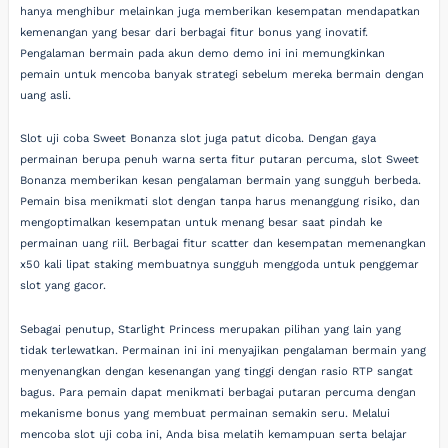
hanya menghibur melainkan juga memberikan kesempatan mendapatkan
kemenangan yang besar dari berbagai fitur bonus yang inovatif.
Pengalaman bermain pada akun demo demo ini ini memungkinkan
pemain untuk mencoba banyak strategi sebelum mereka bermain dengan
uang asli.
Slot uji coba Sweet Bonanza slot juga patut dicoba. Dengan gaya
permainan berupa penuh warna serta fitur putaran percuma, slot Sweet
Bonanza memberikan kesan pengalaman bermain yang sungguh berbeda.
Pemain bisa menikmati slot dengan tanpa harus menanggung risiko, dan
mengoptimalkan kesempatan untuk menang besar saat pindah ke
permainan uang riil. Berbagai fitur scatter dan kesempatan memenangkan
x50 kali lipat staking membuatnya sungguh menggoda untuk penggemar
slot yang gacor.
Sebagai penutup, Starlight Princess merupakan pilihan yang lain yang
tidak terlewatkan. Permainan ini ini menyajikan pengalaman bermain yang
menyenangkan dengan kesenangan yang tinggi dengan rasio RTP sangat
bagus. Para pemain dapat menikmati berbagai putaran percuma dengan
mekanisme bonus yang membuat permainan semakin seru. Melalui
mencoba slot uji coba ini, Anda bisa melatih kemampuan serta belajar