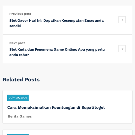
Previous post
Slot Gacor Hari Ini: Dapatkan Kesempatan Emas anda
sendiri
Next post
Slot Kuda dan Fenomena Game Online: Apa yang perlu
anda tahu?
Related Posts
July 29, 2026
Cara Memaksimalkan Keuntungan di Bupatitogel
Berita Games