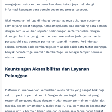
mengerjakan setoran dan penarikan dana, tetapi juga melindungi
informasi keuangan para pemain sepanjang proses tersebut.
Nilai keamanan ini juga diimbangi dengan adanya dukungan customer
service yang cepat tanggap. Kembartogel.com siap menolong para pemain
dengan semua keluhan seputar perlindungan serta transaksi. Dengan
dukungan bantuan yang, member akan merasakan jauh nyaman serta
percaya diri saat bermain permainan togel di internet. Perlindungan
selama bermain pada Kembartogel.com adalah salah satu faktor mengapa
banyak pecinta togel memilih Kembartogel ini sebagai tempat bermain
utama mereka.
Keuntungan Aksesibilitas dan Layanan
Pelanggan
Platform ini menawarkan kemudahan aksesibilitas yang sangat baik bagi
seluruh pecinta permainan ini. Dengan sistem togel di internet yang
responsif, pengguna dapat dengan mudah masuk permainan melalui alat
mereka, seperti smartphone, tablet atau PC. Hal ini memberi kesempatan
pemain untuk bermain kapan saja dan di mana saja tanpa harus terikat