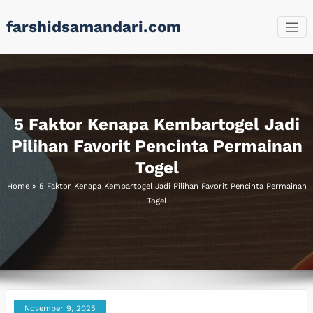
Skip
farshidsamandari.com
to
content
5 Faktor Kenapa Kembartogel Jadi
Pilihan Favorit Pencinta Permainan
Togel
Home
»
5 Faktor Kenapa Kembartogel Jadi Pilihan Favorit Pencinta Permainan
Togel
November 9, 2025