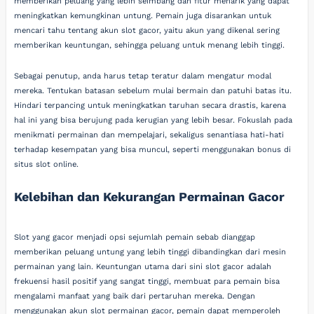
memberikan peluang yang lebih seimbang dan fitur menarik yang dapat
meningkatkan kemungkinan untung. Pemain juga disarankan untuk
mencari tahu tentang akun slot gacor, yaitu akun yang dikenal sering
memberikan keuntungan, sehingga peluang untuk menang lebih tinggi.
Sebagai penutup, anda harus tetap teratur dalam mengatur modal
mereka. Tentukan batasan sebelum mulai bermain dan patuhi batas itu.
Hindari terpancing untuk meningkatkan taruhan secara drastis, karena
hal ini yang bisa berujung pada kerugian yang lebih besar. Fokuslah pada
menikmati permainan dan mempelajari, sekaligus senantiasa hati-hati
terhadap kesempatan yang bisa muncul, seperti menggunakan bonus di
situs slot online.
Kelebihan dan Kekurangan Permainan Gacor
Slot yang gacor menjadi opsi sejumlah pemain sebab dianggap
memberikan peluang untung yang lebih tinggi dibandingkan dari mesin
permainan yang lain. Keuntungan utama dari sini slot gacor adalah
frekuensi hasil positif yang sangat tinggi, membuat para pemain bisa
mengalami manfaat yang baik dari pertaruhan mereka. Dengan
menggunakan akun slot permainan gacor, pemain dapat memperoleh