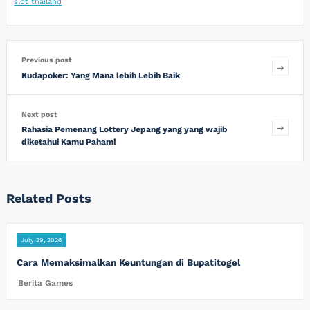
slot thailand
Previous post
Kudapoker: Yang Mana lebih Lebih Baik
Next post
Rahasia Pemenang Lottery Jepang yang yang wajib
diketahui Kamu Pahami
Related Posts
July 29, 2026
Cara Memaksimalkan Keuntungan di Bupatitogel
Berita Games