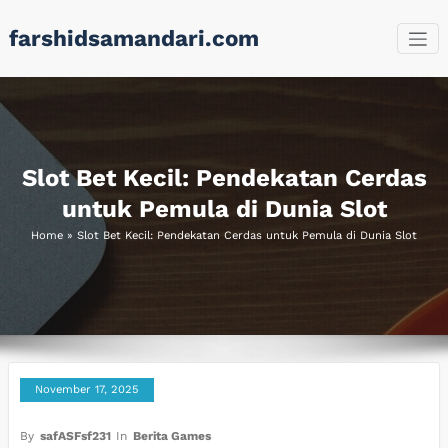
Skip
farshidsamandari.com
to
content
Slot Bet Kecil: Pendekatan Cerdas
untuk Pemula di Dunia Slot
Home
»
Slot Bet Kecil: Pendekatan Cerdas untuk Pemula di Dunia Slot
November 17, 2025
By
safASFsf231
In
Berita Games