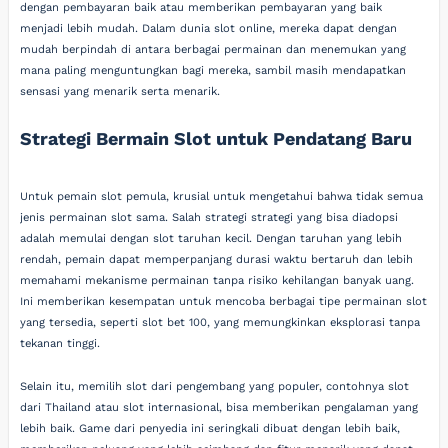
dengan pembayaran baik atau memberikan pembayaran yang baik
menjadi lebih mudah. Dalam dunia slot online, mereka dapat dengan
mudah berpindah di antara berbagai permainan dan menemukan yang
mana paling menguntungkan bagi mereka, sambil masih mendapatkan
sensasi yang menarik serta menarik.
Strategi Bermain Slot untuk Pendatang Baru
Untuk pemain slot pemula, krusial untuk mengetahui bahwa tidak semua
jenis permainan slot sama. Salah strategi strategi yang bisa diadopsi
adalah memulai dengan slot taruhan kecil. Dengan taruhan yang lebih
rendah, pemain dapat memperpanjang durasi waktu bertaruh dan lebih
memahami mekanisme permainan tanpa risiko kehilangan banyak uang.
Ini memberikan kesempatan untuk mencoba berbagai tipe permainan slot
yang tersedia, seperti slot bet 100, yang memungkinkan eksplorasi tanpa
tekanan tinggi.
Selain itu, memilih slot dari pengembang yang populer, contohnya slot
dari Thailand atau slot internasional, bisa memberikan pengalaman yang
lebih baik. Game dari penyedia ini seringkali dibuat dengan lebih baik,