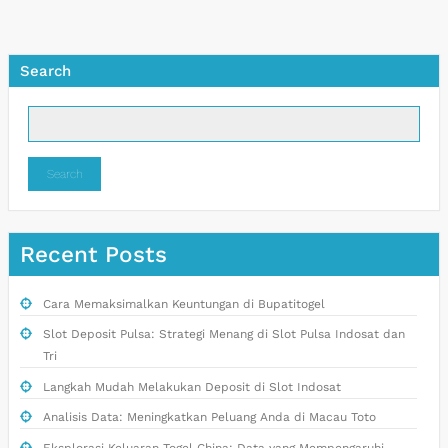
Search
Search
Recent Posts
Cara Memaksimalkan Keuntungan di Bupatitogel
Slot Deposit Pulsa: Strategi Menang di Slot Pulsa Indosat dan
Tri
Langkah Mudah Melakukan Deposit di Slot Indosat
Analisis Data: Meningkatkan Peluang Anda di Macau Toto
Eksplorasi Keluaran Togel China: Data yang Mempengaruhi