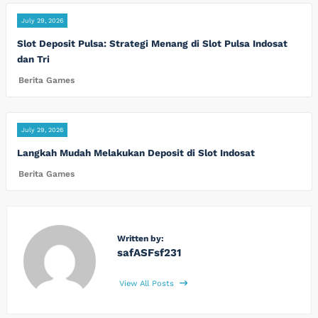
July 29, 2026
Slot Deposit Pulsa: Strategi Menang di Slot Pulsa Indosat
dan Tri
Berita Games
July 29, 2026
Langkah Mudah Melakukan Deposit di Slot Indosat
Berita Games
Written by:
safASFsf231
View All Posts