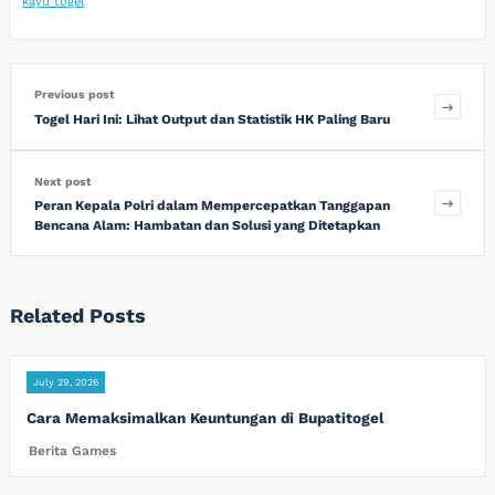
kayu togel
Previous post
Togel Hari Ini: Lihat Output dan Statistik HK Paling Baru
Next post
Peran Kepala Polri dalam Mempercepatkan Tanggapan
Bencana Alam: Hambatan dan Solusi yang Ditetapkan
Related Posts
July 29, 2026
Cara Memaksimalkan Keuntungan di Bupatitogel
Berita Games