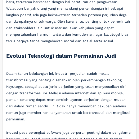
baru, terutama berkenaan dengan hal peraturan dan pengawasan.
Walaupun banyak orang yang memandang perkembangan ini sebagai
langkah positif, ada juga kekhawatiran terhadap potensi perjudian ilegal
dan dampaknya untuk warga. Oleh karena itu, penting untuk pemerintah
dan stakeholders lain untuk merumuskan kebijakan yang dapat
mempertahankan harmoni antara dan kemodernan, agar kayutogel bisa
terus berjaya tanpa mengabaikan moral dan sosial serta sosial.
Evolusi Teknologi dalam Permainan Judi
Dalam tahun belakangan ini, industri perjudian sudah melalui
transformasi yang penting disebabkan oleh perkembangan teknologi.
Kayutogel, sebagai suatu jenis perjudian yang, telah menyesuaikan diri
dengan transformasi ini. Melalui adanya internet dan aplikasi mobile,
pemain sekarang dapat memperoleh layanan perjudian dengan mudah
dari dalam rumah sendiri. Ini tidak hanya menambah cakupan audiens
namun juga memberikan kenyamanan untuk bertransaksi dan mengikuti
permainan.
Inovasi pada perangkat software juga berperan penting dalam pengalaman