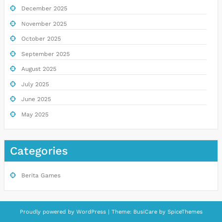
December 2025
November 2025
October 2025
September 2025
August 2025
July 2025
June 2025
May 2025
Categories
Berita Games
Proudly powered by
WordPress
| Theme:
BusiCare
by
SpiceThemes