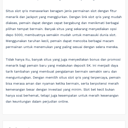
Situs slot qris menawarkan beragam jenis permainan slot dengan fitur
menarik dan jackpot yang menggiurkan. Dengan link slot qris yang mudah
diakses, pemain dapat dengan cepat bergabung dan menikmati berbagai
pilihan tempat bermain. Banyak situs yang sekarang menyediakan opsi
depo 5000, membuatnya semakin mudah untuk memasuki dunia slot.
Menggunakan taruhan kecil, pemain dapat mencoba berbagai macam
permainan untuk menemukan yang paling sesuai dengan selera mereka.
Tidak hanya itu, banyak situs yang juga menyediakan bonus dan promosi
menarik bagi pemain baru yang melakukan deposit 5K. Ini menjadi daya
tarik tambahan yang membuat pengalaman bermain semakin seru dan
menguntungkan. Dengan memilih situs slot qris yang terpercaya, pemain
bisa merasa aman dan nyaman ketika bermain, serta berpotensi meraih
kemenangan besar dengan investasi yang minim. Slot bet kecil bukan
hanya soal berhemat, tetapi juga kesempatan untuk meraih kesenangan
dan keuntungan dalam perjudian online.