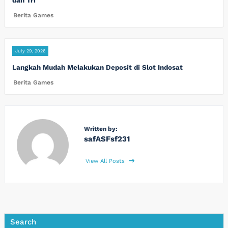
dan Tri
Berita Games
July 29, 2026
Langkah Mudah Melakukan Deposit di Slot Indosat
Berita Games
Written by:
safASFsf231
View All Posts
Search