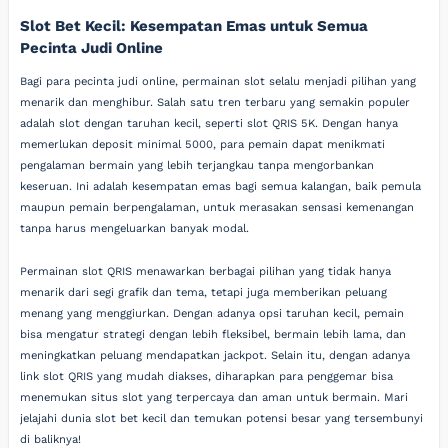
Slot Bet Kecil: Kesempatan Emas untuk Semua
Pecinta Judi Online
Bagi para pecinta judi online, permainan slot selalu menjadi pilihan yang
menarik dan menghibur. Salah satu tren terbaru yang semakin populer
adalah slot dengan taruhan kecil, seperti slot QRIS 5K. Dengan hanya
memerlukan deposit minimal 5000, para pemain dapat menikmati
pengalaman bermain yang lebih terjangkau tanpa mengorbankan
keseruan. Ini adalah kesempatan emas bagi semua kalangan, baik pemula
maupun pemain berpengalaman, untuk merasakan sensasi kemenangan
tanpa harus mengeluarkan banyak modal.
Permainan slot QRIS menawarkan berbagai pilihan yang tidak hanya
menarik dari segi grafik dan tema, tetapi juga memberikan peluang
menang yang menggiurkan. Dengan adanya opsi taruhan kecil, pemain
bisa mengatur strategi dengan lebih fleksibel, bermain lebih lama, dan
meningkatkan peluang mendapatkan jackpot. Selain itu, dengan adanya
link slot QRIS yang mudah diakses, diharapkan para penggemar bisa
menemukan situs slot yang terpercaya dan aman untuk bermain. Mari
jelajahi dunia slot bet kecil dan temukan potensi besar yang tersembunyi
di baliknya!