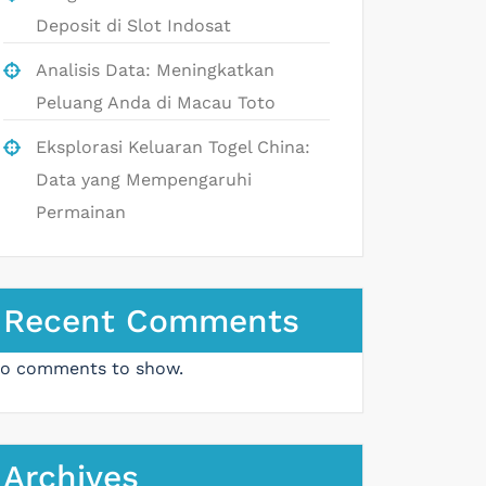
Deposit di Slot Indosat
Analisis Data: Meningkatkan
Peluang Anda di Macau Toto
Eksplorasi Keluaran Togel China:
Data yang Mempengaruhi
Permainan
Recent Comments
o comments to show.
Archives