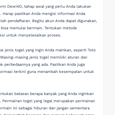
form Dewi4D, tahap awal yang perlu Anda lakukan
. Harap pastikan Anda mengisi informasi Anda
elah pendaftaran. Begitu akun Anda dapat digunakan,
a bisa memulai bermain. Tentukan metode
ksi untuk menyelesaikan proses.
pe jenis togel yang ingin Anda mainkan, seperti Toto
Masing-masing jenis togel memiliki aturan dan
uk perbedaannya yang ada. Pastikan Anda juga
formasi terkini guna menambah kesempatan untuk
entukan batasan berapa banyak yang Anda inginkan
. Permainan togel yang legal merupakan permainan
ermain ini sebagai hiburan dan jangan sementara