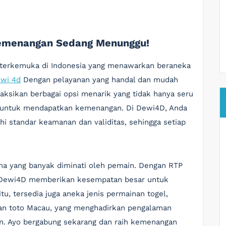
Kemenangan Sedang Menunggu!
m terkemuka di Indonesia yang menawarkan beraneka
wi 4d
Dengan pelayanan yang handal dan mudah
aksikan berbagai opsi menarik yang tidak hanya seru
 untuk mendapatkan kemenangan. Di Dewi4D, Anda
 standar keamanan dan validitas, sehingga setiap
ama yang banyak diminati oleh pemain. Dengan RTP
di Dewi4D memberikan kesempatan besar untuk
u, tersedia juga aneka jenis permainan togel,
dan toto Macau, yang menghadirkan pengalaman
n. Ayo bergabung sekarang dan raih kemenangan