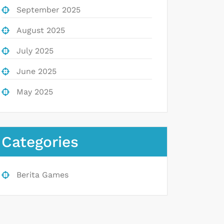
September 2025
August 2025
July 2025
June 2025
May 2025
Categories
Berita Games