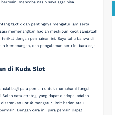
 bermain, mencoba nasib saya agar bisa
entang taktik dan pentingnya mengatur jam serta
nsasi memenangkan hadiah meskipun kecil sangatlah
erikat dengan permainan ini. Saya tahu bahwa di
aih kemenangan, dan pengalaman seru ini baru saja
n di Kuda Slot
ensial bagi para pemain untuk memahami fungsi
 Salah satu strategi yang dapat diadopsi adalah
isarankan untuk mengatur limit harian atau
ermain. Dengan cara ini, para pemain dapat