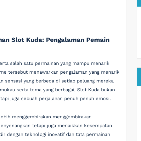
nan Slot Kuda: Pengalaman Pemain
 serta salah satu permainan yang mampu menarik
Game tersebut menawarkan pengalaman yang menarik
 sensasi yang berbeda di setiap peluang mereka
ukau serta tema yang berbagai, Slot Kuda bukan
tapi juga sebuah perjalanan penuh penuh emosi.
tu lebih menggembirakan menggembirakan
enyenangkan tetapi juga menaikkan kesempatan
ir dengan teknologi inovatif dan tata permainan