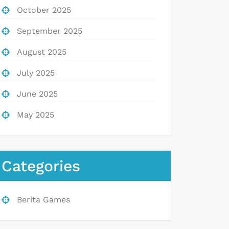
October 2025
September 2025
August 2025
July 2025
June 2025
May 2025
Categories
Berita Games