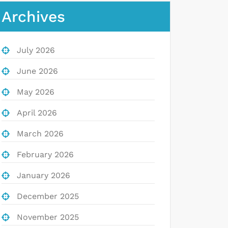
Archives
July 2026
June 2026
May 2026
April 2026
March 2026
February 2026
January 2026
December 2025
November 2025