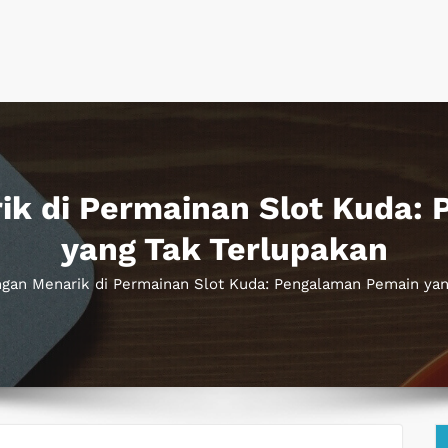
ik di Permainan Slot Kuda:
yang Tak Terlupakan
ngan Menarik di Permainan Slot Kuda: Pengalaman Pemain yan