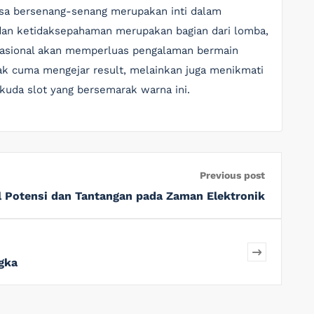
asa bersenang-senang merupakan inti dalam
dan ketidaksepahaman merupakan bagian dari lomba,
 rasional akan memperluas pengalaman bermain
dak cuma mengejar result, melainkan juga menikmati
 kuda slot yang bersemarak warna ini.
Previous post
 Potensi dan Tantangan pada Zaman Elektronik
ngka