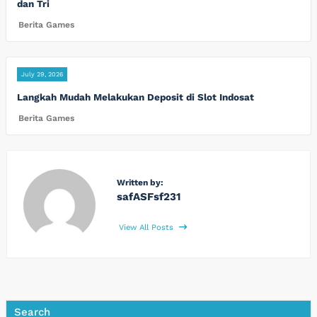
dan Tri
Berita Games
July 29, 2026
Langkah Mudah Melakukan Deposit di Slot Indosat
Berita Games
Written by:
safASFsf231
View All Posts
Search