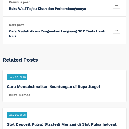
Previous post
Buku Wali Togel: Kisah dan Perkembangannya
Next post
Cara Mudah Akses Pengundian Langsung SGP Tiada Henti
Hari
Related Posts
July 29, 2026
Cara Memaksimalkan Keuntungan di Bupatitogel
Berita Games
July 29, 2026
Slot Deposit Pulsa: Strategi Menang di Slot Pulsa Indosat