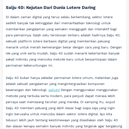
Salju 4D: Kejutan Dari Dunia Lotere Daring
Di dalam zaman digital yang terus selalu berkembang, sektor lotere
sedikit banyak tak ketinggalan dari memanfaatkan teknologi untuk
memberikan pengalaman yang semakin menggugah dan interaktif bagi
para pemainnya. Salah satu terobosan terbaru adalah hadirnya Salju 4D,
sebuah platform lotere berbasis digital yang memberikan peluang
menarik untuk meraih kemenangan besar dengan cara yang baru. Dengan
ide yang unik serta mudah, Salju 4D sudah menarik ketertarikan banyak
sekali individu yang mencoba metode baru untuk berpartisipasi dalam
permainan keberuntungan ini.
Salju 4D bukan hanya sekedar permainan lotere umum, melainkan juga
adalah sebuah pengalaman yang mengintergrasikan komponen
kesenangan dan teknologi.
salju4d
Dengan menggunakan menggunakan
metode yang terbuka serta modern, para penjudi dapat merasa lebih
percaya saat memasang taruhan yang mereka. Di samping itu, wujud
Salju 4D memberi peluang yang lebih besar bagi siapa saja yang ingin
ingin berusaha untuk mencoba dalam sektor lotere digital. Ayo kita
telusuri lebih jauh tentang keistimewaan yang disediakan oleh Salju 4D
dan alasan kenapa semakin banyak individu yang tergerak agar bergabung