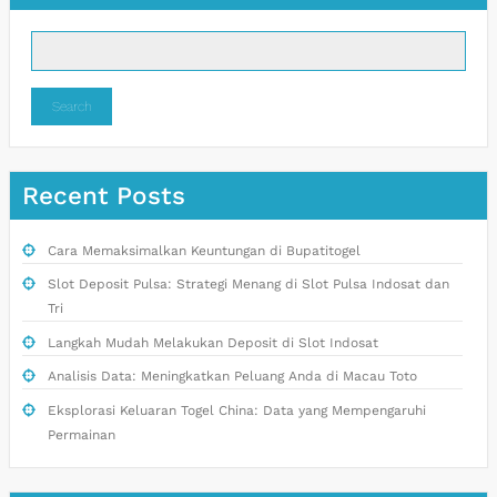
Search
Recent Posts
Cara Memaksimalkan Keuntungan di Bupatitogel
Slot Deposit Pulsa: Strategi Menang di Slot Pulsa Indosat dan
Tri
Langkah Mudah Melakukan Deposit di Slot Indosat
Analisis Data: Meningkatkan Peluang Anda di Macau Toto
Eksplorasi Keluaran Togel China: Data yang Mempengaruhi
Permainan