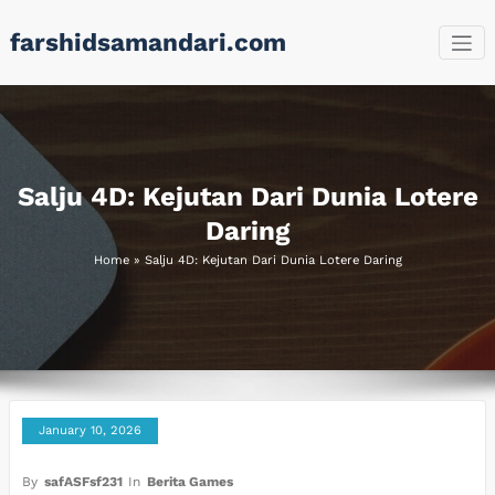
Skip
farshidsamandari.com
to
content
Salju 4D: Kejutan Dari Dunia Lotere
Daring
Home
»
Salju 4D: Kejutan Dari Dunia Lotere Daring
January 10, 2026
By
safASFsf231
In
Berita Games