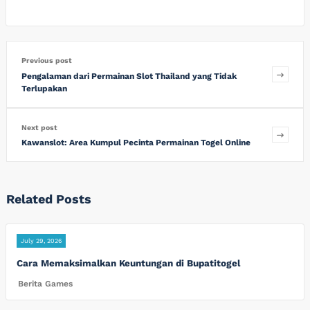
Previous post
Pengalaman dari Permainan Slot Thailand yang Tidak
Terlupakan
Next post
Kawanslot: Area Kumpul Pecinta Permainan Togel Online
Related Posts
July 29, 2026
Cara Memaksimalkan Keuntungan di Bupatitogel
Berita Games