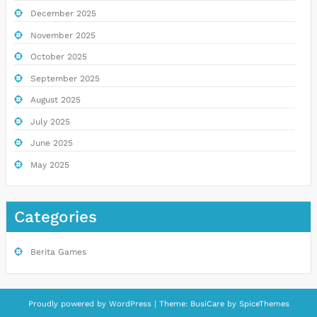
December 2025
November 2025
October 2025
September 2025
August 2025
July 2025
June 2025
May 2025
Categories
Berita Games
Proudly powered by
WordPress
| Theme:
BusiCare
by
SpiceThemes