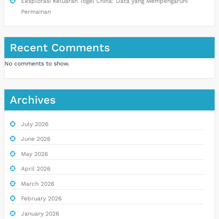
Eksplorasi Keluaran Togel China: Data yang Mempengaruhi
Permainan
Recent Comments
No comments to show.
Archives
July 2026
June 2026
May 2026
April 2026
March 2026
February 2026
January 2026