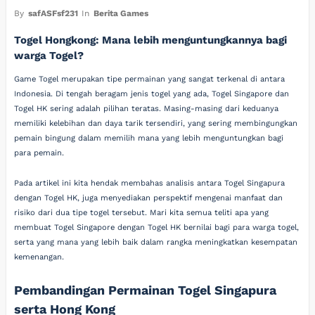
By
safASFsf231
In
Berita Games
Togel Hongkong: Mana lebih menguntungkannya bagi
warga Togel?
Game Togel merupakan tipe permainan yang sangat terkenal di antara
Indonesia. Di tengah beragam jenis togel yang ada, Togel Singapore dan
Togel HK sering adalah pilihan teratas. Masing-masing dari keduanya
memiliki kelebihan dan daya tarik tersendiri, yang sering membingungkan
pemain bingung dalam memilih mana yang lebih menguntungkan bagi
para pemain.
Pada artikel ini kita hendak membahas analisis antara Togel Singapura
dengan Togel HK, juga menyediakan perspektif mengenai manfaat dan
risiko dari dua tipe togel tersebut. Mari kita semua teliti apa yang
membuat Togel Singapore dengan Togel HK bernilai bagi para warga togel,
serta yang mana yang lebih baik dalam rangka meningkatkan kesempatan
kemenangan.
Pembandingan Permainan Togel Singapura
serta Hong Kong