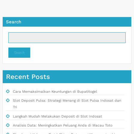
Search
Search
Recent Posts
Cara Memaksimalkan Keuntungan di Bupatitogel
Slot Deposit Pulsa: Strategi Menang di Slot Pulsa Indosat dan
Tri
Langkah Mudah Melakukan Deposit di Slot Indosat
Analisis Data: Meningkatkan Peluang Anda di Macau Toto