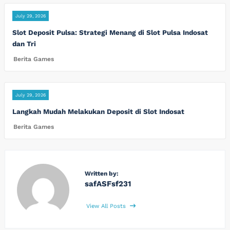
July 29, 2026
Slot Deposit Pulsa: Strategi Menang di Slot Pulsa Indosat
dan Tri
Berita Games
July 29, 2026
Langkah Mudah Melakukan Deposit di Slot Indosat
Berita Games
Written by:
safASFsf231
View All Posts