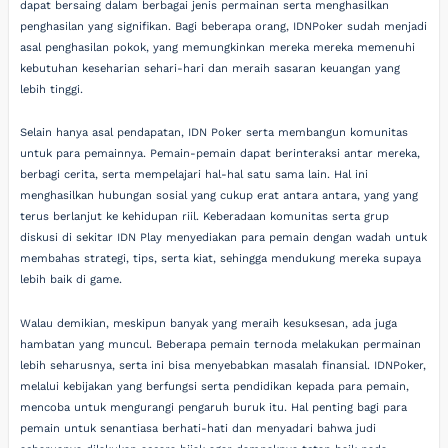
dapat bersaing dalam berbagai jenis permainan serta menghasilkan
penghasilan yang signifikan. Bagi beberapa orang, IDNPoker sudah menjadi
asal penghasilan pokok, yang memungkinkan mereka mereka memenuhi
kebutuhan keseharian sehari-hari dan meraih sasaran keuangan yang
lebih tinggi.
Selain hanya asal pendapatan, IDN Poker serta membangun komunitas
untuk para pemainnya. Pemain-pemain dapat berinteraksi antar mereka,
berbagi cerita, serta mempelajari hal-hal satu sama lain. Hal ini
menghasilkan hubungan sosial yang cukup erat antara antara, yang yang
terus berlanjut ke kehidupan riil. Keberadaan komunitas serta grup
diskusi di sekitar IDN Play menyediakan para pemain dengan wadah untuk
membahas strategi, tips, serta kiat, sehingga mendukung mereka supaya
lebih baik di game.
Walau demikian, meskipun banyak yang meraih kesuksesan, ada juga
hambatan yang muncul. Beberapa pemain ternoda melakukan permainan
lebih seharusnya, serta ini bisa menyebabkan masalah finansial. IDNPoker,
melalui kebijakan yang berfungsi serta pendidikan kepada para pemain,
mencoba untuk mengurangi pengaruh buruk itu. Hal penting bagi para
pemain untuk senantiasa berhati-hati dan menyadari bahwa judi