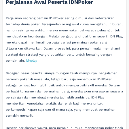
Perjalanan Awal Peserta IDNPoker
Perjalanan seorang pemain IDNPoker sering dimulai dari ketertarikan
terhadap dunia poker. Bersejumlah orang awal cuma mengetahui hiburan,
namun seiringnya waktu, mereka menemukan bahwa ada peluang untuk
mendapatkan keuntungan. Melalui bergabung di platform seperti IDN Play,
mereka dapat menikmati berbagai variasi permainan poker yang
ditawarkan ditawarkan. Dalam proses ini, para pemain mulai memahami
strategi dan strategi yang dibutuhkan perlu untuk bersaing dengan
pemain lain.
idnplay
Sebagian besar peserta lainnya mungkin telah mempunyai pengalaman
bermain poker di masa lalu, tetapi baru saja menemukan IDNPoker
sebagai tempat lebih lebih baik untuk memperbaiki skill mereka. Dengan
berbagai turnamen dan permainan uang, mereka akan merasakan suasana
persaingan dan membuat mereka jadi lebih ambisius. IDN Play
memberikan kemudahan praktis dan enak bagi mereka untuk
berkompetisi kapan saja dan di mana saja, yang membuat permainan
semakin menarik.
Dengan berjalannya waktu, para pemain ini mulai menganggap poker tidak