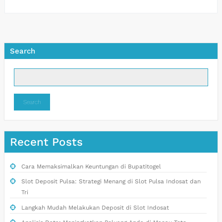
Search
Search
Recent Posts
Cara Memaksimalkan Keuntungan di Bupatitogel
Slot Deposit Pulsa: Strategi Menang di Slot Pulsa Indosat dan
Tri
Langkah Mudah Melakukan Deposit di Slot Indosat