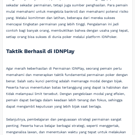
sekadar sekadar permainan, tetapi juga sumber penghasilan. Para pemain
mulai memahami untuk mengelola bankroll dan memahami potensi risiko
yang. Melalui komitmen dan latihan, beberapa dari mereka sukses
mencapai tingkatan permainan yang lebih tinggi. Pengalaman ini jadi
contoh bagi banyak orang, membuktikan bahwa dengan usaha yang tepat,
setiap orang bisa sukses di dunia poker melalui platform IDNPoker.
Taktik Berhasil di IDNPlay
Agar meraih keberhasilan di Permainan IDNPlay, seorang pemain perlu
memahami dan menerapkan taktik fundamental permainan poker dengan
benar. Salah satu kunci penting adalah memanage modal dengan bijak.
Peserta harus menentukan batas tertanggung yang dapat ia habiskan dan
tidak melampaui limit tersebut. Dengan pengelolaan modal yang efisien,
pemain dapat berlaga dalam keadaan lebih tenang dan fokus, sehingga
dapat mengambil keputusan yang lebih bijak saat berlaga.
Selanjutnya, pembelajaran dan penguasaan strategi permainan sangat
penting. Peserta harus belajar berbagai strategi, seperti menggertak,
menganalisa lawan, dan menentukan waktu yang tepat untuk melakukan