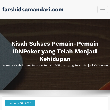
Skip
farshidsamandari.com
to
content
Kisah Sukses Pemain-Pemain
IDNPoker yang Telah Menjadi
Kehidupan
Home
»
Kisah Sukses Pemain-Pemain IDNPoker yang Telah Menjadi Kehidupan
January 16, 2026