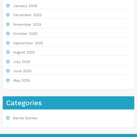
January 2026
December 2025
November 2025
October 2025
September 2025
August 2025
July 2025
June 2025
May 2025
Categories
Berita Games