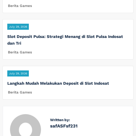
Berita Games
July 29, 2026
Slot Deposit Pulsa: Strategi Menang di Slot Pulsa Indosat
dan Tri
Berita Games
July 29, 2026
Langkah Mudah Melakukan Deposit di Slot Indosat
Berita Games
Written by:
safASFsf231