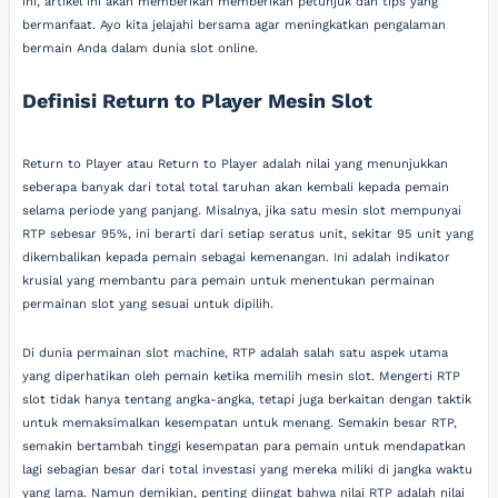
ini, artikel ini akan memberikan memberikan petunjuk dan tips yang
bermanfaat. Ayo kita jelajahi bersama agar meningkatkan pengalaman
bermain Anda dalam dunia slot online.
Definisi Return to Player Mesin Slot
Return to Player atau Return to Player adalah nilai yang menunjukkan
seberapa banyak dari total total taruhan akan kembali kepada pemain
selama periode yang panjang. Misalnya, jika satu mesin slot mempunyai
RTP sebesar 95%, ini berarti dari setiap seratus unit, sekitar 95 unit yang
dikembalikan kepada pemain sebagai kemenangan. Ini adalah indikator
krusial yang membantu para pemain untuk menentukan permainan
permainan slot yang sesuai untuk dipilih.
Di dunia permainan slot machine, RTP adalah salah satu aspek utama
yang diperhatikan oleh pemain ketika memilih mesin slot. Mengerti RTP
slot tidak hanya tentang angka-angka, tetapi juga berkaitan dengan taktik
untuk memaksimalkan kesempatan untuk menang. Semakin besar RTP,
semakin bertambah tinggi kesempatan para pemain untuk mendapatkan
lagi sebagian besar dari total investasi yang mereka miliki di jangka waktu
yang lama. Namun demikian, penting diingat bahwa nilai RTP adalah nilai