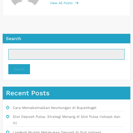
View All Posts
Search
Search
Recent Posts
Cara Memaksimalkan Keuntungan di Bupatitogel
Slot Deposit Pulsa: Strategi Menang di Slot Pulsa Indosat dan
Tri
Langkah Mudah Melakukan Deposit di Slot Indosat