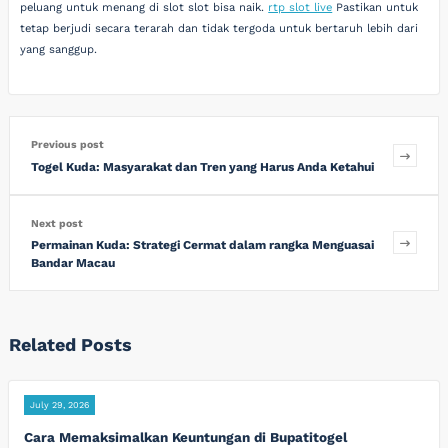
peluang untuk menang di slot slot bisa naik.
rtp slot live
Pastikan untuk
tetap berjudi secara terarah dan tidak tergoda untuk bertaruh lebih dari
yang sanggup.
Previous post
Togel Kuda: Masyarakat dan Tren yang Harus Anda Ketahui
Next post
Permainan Kuda: Strategi Cermat dalam rangka Menguasai
Bandar Macau
Related Posts
July 29, 2026
Cara Memaksimalkan Keuntungan di Bupatitogel