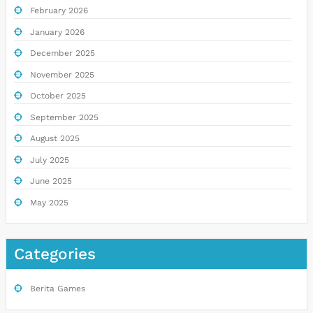
February 2026
January 2026
December 2025
November 2025
October 2025
September 2025
August 2025
July 2025
June 2025
May 2025
Categories
Berita Games