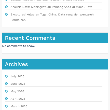
Analisis Data: Meningkatkan Peluang Anda di Macau Toto
Eksplorasi Keluaran Togel China: Data yang Mempengaruhi
Permainan
Recent Comments
No comments to show.
Archives
July 2026
June 2026
May 2026
April 2026
March 2026