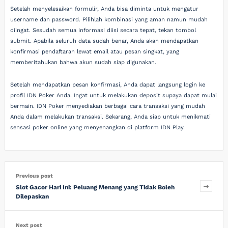
Setelah menyelesaikan formulir, Anda bisa diminta untuk mengatur
username dan password. Pilihlah kombinasi yang aman namun mudah
diingat. Sesudah semua informasi diisi secara tepat, tekan tombol
submit. Apabila seluruh data sudah benar, Anda akan mendapatkan
konfirmasi pendaftaran lewat email atau pesan singkat, yang
memberitahukan bahwa akun sudah siap digunakan.
Setelah mendapatkan pesan konfirmasi, Anda dapat langsung login ke
profil IDN Poker Anda. Ingat untuk melakukan deposit supaya dapat mulai
bermain. IDN Poker menyediakan berbagai cara transaksi yang mudah
Anda dalam melakukan transaksi. Sekarang, Anda siap untuk menikmati
sensasi poker online yang menyenangkan di platform IDN Play.
Previous post
Slot Gacor Hari Ini: Peluang Menang yang Tidak Boleh
Dilepaskan
Next post