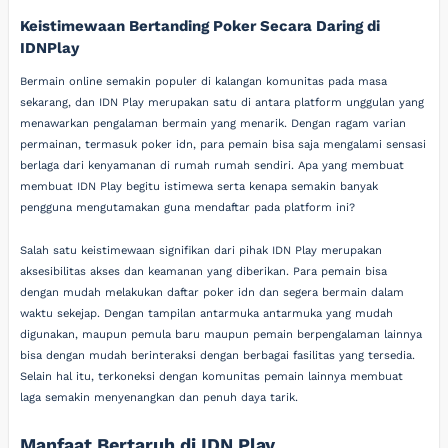
Keistimewaan Bertanding Poker Secara Daring di
IDNPlay
Bermain online semakin populer di kalangan komunitas pada masa
sekarang, dan IDN Play merupakan satu di antara platform unggulan yang
menawarkan pengalaman bermain yang menarik. Dengan ragam varian
permainan, termasuk poker idn, para pemain bisa saja mengalami sensasi
berlaga dari kenyamanan di rumah rumah sendiri. Apa yang membuat
membuat IDN Play begitu istimewa serta kenapa semakin banyak
pengguna mengutamakan guna mendaftar pada platform ini?
Salah satu keistimewaan signifikan dari pihak IDN Play merupakan
aksesibilitas akses dan keamanan yang diberikan. Para pemain bisa
dengan mudah melakukan daftar poker idn dan segera bermain dalam
waktu sekejap. Dengan tampilan antarmuka antarmuka yang mudah
digunakan, maupun pemula baru maupun pemain berpengalaman lainnya
bisa dengan mudah berinteraksi dengan berbagai fasilitas yang tersedia.
Selain hal itu, terkoneksi dengan komunitas pemain lainnya membuat
laga semakin menyenangkan dan penuh daya tarik.
Manfaat Bertaruh di IDN Play