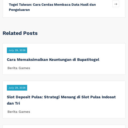
Togel Taiwan: Cara Cerdas Membaca Data Hasil dan
Pengeluaran
Related Posts
July 29, 2026
Cara Memaksimalkan Keuntungan di Bupatitogel
Berita Games
July 29, 2026
Slot Deposit Pulsa: Strategi Menang di Slot Pulsa Indosat
dan Tri
Berita Games