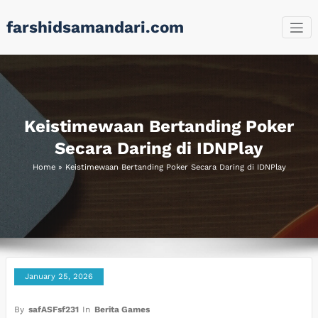
Skip
farshidsamandari.com
to
content
Keistimewaan Bertanding Poker
Secara Daring di IDNPlay
Home
»
Keistimewaan Bertanding Poker Secara Daring di IDNPlay
January 25, 2026
By
safASFsf231
In
Berita Games