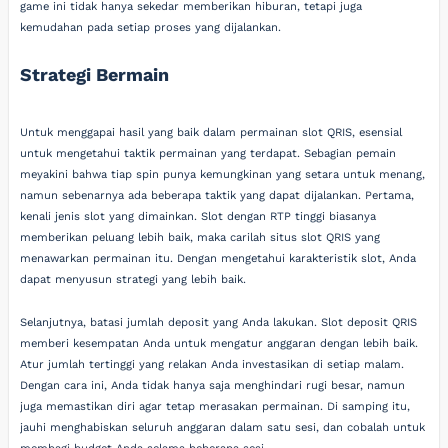
game ini tidak hanya sekedar memberikan hiburan, tetapi juga
kemudahan pada setiap proses yang dijalankan.
Strategi Bermain
Untuk menggapai hasil yang baik dalam permainan slot QRIS, esensial
untuk mengetahui taktik permainan yang terdapat. Sebagian pemain
meyakini bahwa tiap spin punya kemungkinan yang setara untuk menang,
namun sebenarnya ada beberapa taktik yang dapat dijalankan. Pertama,
kenali jenis slot yang dimainkan. Slot dengan RTP tinggi biasanya
memberikan peluang lebih baik, maka carilah situs slot QRIS yang
menawarkan permainan itu. Dengan mengetahui karakteristik slot, Anda
dapat menyusun strategi yang lebih baik.
Selanjutnya, batasi jumlah deposit yang Anda lakukan. Slot deposit QRIS
memberi kesempatan Anda untuk mengatur anggaran dengan lebih baik.
Atur jumlah tertinggi yang relakan Anda investasikan di setiap malam.
Dengan cara ini, Anda tidak hanya saja menghindari rugi besar, namun
juga memastikan diri agar tetap merasakan permainan. Di samping itu,
jauhi menghabiskan seluruh anggaran dalam satu sesi, dan cobalah untuk