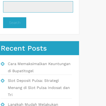
Search
Recent Posts
Cara Memaksimalkan Keuntungan
di Bupatitogel
Slot Deposit Pulsa: Strategi
Menang di Slot Pulsa Indosat dan
Tri
Langkah Mudah Melakukan