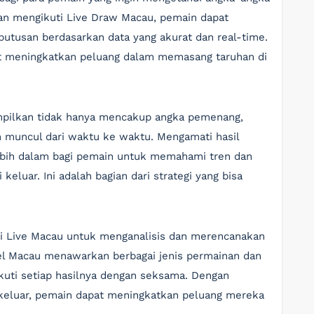
gan mengikuti Live Draw Macau, pemain dapat
utusan berdasarkan data yang akurat dan real-time.
at meningkatkan peluang dalam memasang taruhan di
ampilkan tidak hanya mencakup angka pemenang,
n muncul dari waktu ke waktu. Mengamati hasil
ebih dalam bagi pemain untuk memahami tren dan
luar. Ini adalah bagian dari strategi yang bisa
i Live Macau untuk menganalisis dan merencanakan
l Macau menawarkan berbagai jenis permainan dan
ikuti setiap hasilnya dengan seksama. Dengan
 keluar, pemain dapat meningkatkan peluang mereka