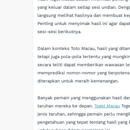
yang keluar dalam setiap sesi undian. Den
langsung melihat hasilnya dan membuat kep
Penting untuk menyimak hasil ini agar dap
sesi-sesi berikutnya.
Dalam konteks Toto Macau, hasil yang dit
tetapi juga pola-pola tertentu yang mungki
secara teliti dapat memberikan wawasan l
memprediksi nomor-nomor yang berpotensi ke
diterapkan untuk meraih kemenangan.
Banyak pemain yang menggunakan hasil dar
taruhan mereka ke depan.
Togel Macau
Toge
jenis taruhan, sehingga pemain perlu meng
pengetahuan yang tepat tentang hasil yang