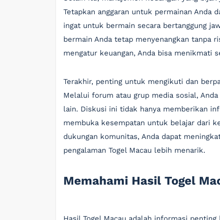
Tetapkan anggaran untuk permainan Anda da
ingat untuk bermain secara bertanggung j
bermain Anda tetap menyenangkan tanpa risi
mengatur keuangan, Anda bisa menikmati 
Terakhir, penting untuk mengikuti dan berp
Melalui forum atau grup media sosial, Anda
lain. Diskusi ini tidak hanya memberikan in
membuka kesempatan untuk belajar dari keb
dukungan komunitas, Anda dapat meningk
pengalaman Togel Macau lebih menarik.
Memahami Hasil Togel Ma
Hasil Togel Macau adalah informasi penting