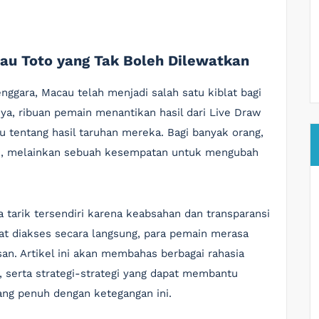
au Toto yang Tak Boleh Dilewatkan
nggara, Macau telah menjadi salah satu kiblat bagi
nya, ribuan pemain menantikan hasil dari Live Draw
 tentang hasil taruhan mereka. Bagi banyak orang,
n, melainkan sebuah kesempatan untuk mengubah
a tarik tersendiri karena keabsahan dan transparansi
apat diakses secara langsung, para pemain merasa
an. Artikel ini akan membahas berbagai rahasia
 serta strategi-strategi yang dapat membantu
ang penuh dengan ketegangan ini.