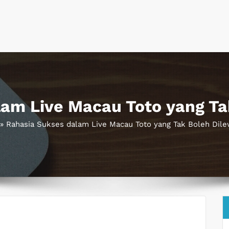
lam Live Macau Toto yang Ta
»
Rahasia Sukses dalam Live Macau Toto yang Tak Boleh Dil