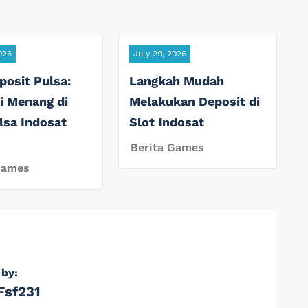
026
July 29, 2026
posit Pulsa:
Langkah Mudah
i Menang di
Melakukan Deposit di
lsa Indosat
Slot Indosat
Berita Games
Games
 by:
Fsf231