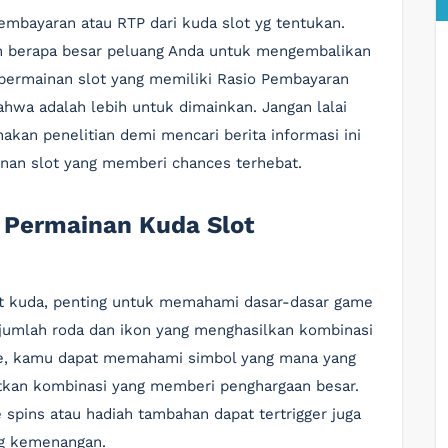
Pembayaran atau RTP dari kuda slot yg tentukan.
n berapa besar peluang Anda untuk mengembalikan
 permainan slot yang memiliki Rasio Pembayaran
ahwa adalah lebih untuk dimainkan. Jangan lalai
kan penelitian demi mencari berita informasi ini
an slot yang memberi chances terhebat.
 Permainan Kuda Slot
t kuda, penting untuk memahami dasar-dasar game
sejumlah roda dan ikon yang menghasilkan kombinasi
le, kamu dapat memahami simbol yang mana yang
patkan kombinasi yang memberi penghargaan besar.
spins atau hadiah tambahan dapat tertrigger juga
ng kemenangan.