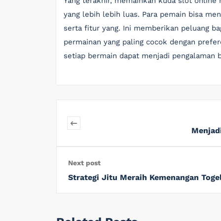
Yang terakhir, memainkan kuda slot online
yang lebih lebih luas. Para pemain bisa me
serta fitur yang. Ini memberikan peluang ba
permainan yang paling cocok dengan pref
setiap bermain dapat menjadi pengalaman 
Menjadi
Next post
Strategi Jitu Meraih Kemenangan Togel