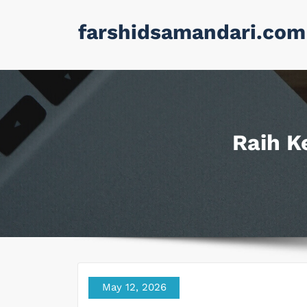
Skip
farshidsamandari.com
to
content
Raih K
May 12, 2026