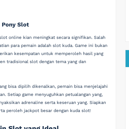
 Pony Slot
lot online kian meningkat secara signifikan. Salah
tian para pemain adalah slot kuda. Game ini bukan
rikan kesempatan untuk memperoleh hasil yang
en tradisional slot dengan tema yang dan
ng bisa dipilih dikenalkan, pemain bisa menjelajahi
kan. Setiap game menyuguhkan petualangan yang,
aksikan adrenaline serta keseruan yang. Siapkan
rta peroleh jackpot besar dengan kuda slot!
 Slot yang Ideal