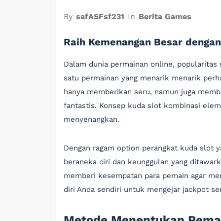
By
safASFsf231
In
Berita Games
Raih Kemenangan Besar dengan
Dalam dunia permainan online, popularitas s
satu permainan yang menarik menarik perha
hanya memberikan seru, namun juga membe
fantastis. Konsep kuda slot kombinasi elem
menyenangkan.
Dengan ragam option perangkat kuda slot ya
beraneka ciri dan keunggulan yang ditawar
memberi kesempatan para pemain agar meny
diri Anda sendiri untuk mengejar jackpot se
Metode Menentukan Pemain