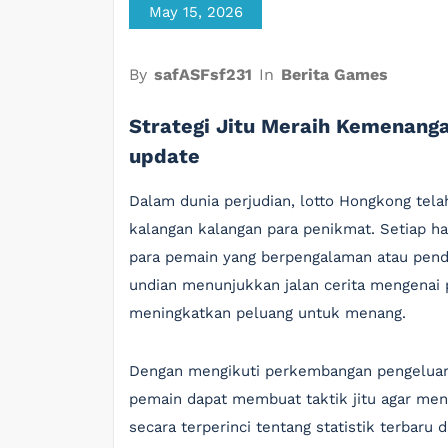
May 15, 2026
By
safASFsf231
In
Berita Games
Strategi Jitu Meraih Kemenanga
update
Dalam dunia perjudian, lotto Hongkong telah
kalangan kalangan para penikmat. Setiap ha
para pemain yang berpengalaman atau pendat
undian menunjukkan jalan cerita mengenai p
meningkatkan peluang untuk menang.
Dengan mengikuti perkembangan pengeluaran
pemain dapat membuat taktik jitu agar mena
secara terperinci tentang statistik terbaru