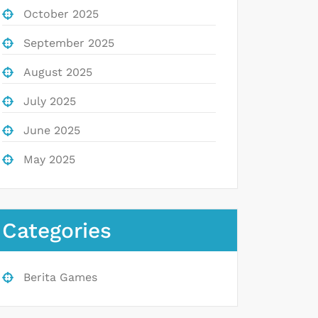
October 2025
September 2025
August 2025
July 2025
June 2025
May 2025
Categories
Berita Games