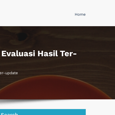
Home
Evaluasi Hasil Ter-
Ter-update
Search