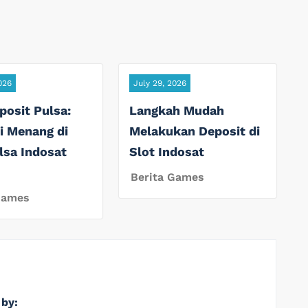
026
July 29, 2026
posit Pulsa:
Langkah Mudah
i Menang di
Melakukan Deposit di
lsa Indosat
Slot Indosat
Berita Games
Games
 by: