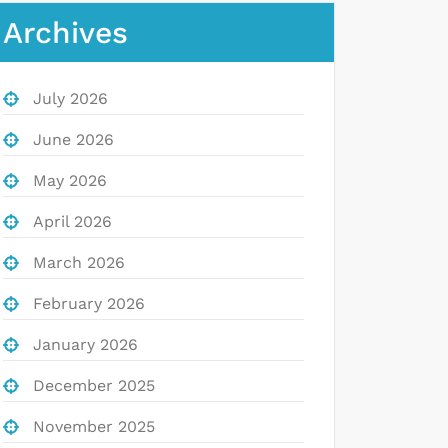
Archives
July 2026
June 2026
May 2026
April 2026
March 2026
February 2026
January 2026
December 2025
November 2025