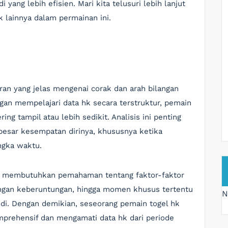
 yang lebih efisien. Mari kita telusuri lebih lanjut
k lainnya dalam permainan ini.
an yang jelas mengenai corak dan arah bilangan
gan mempelajari data hk secara terstruktur, pemain
ng tampil atau lebih sedikit. Analisis ini penting
esar kesempatan dirinya, khususnya ketika
ngka waktu.
ga membutuhkan pemahaman tentang faktor-faktor
langan keberuntungan, hingga momen khusus tertentu
N
ndi. Dengan demikian, seseorang pemain togel hk
prehensif dan mengamati data hk dari periode