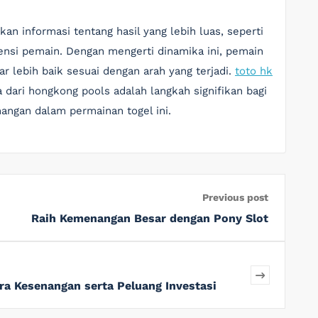
an informasi tentang hasil yang lebih luas, seperti
ensi pemain. Dengan mengerti dinamika ini, pemain
ar lebih baik sesuai dengan arah yang terjadi.
toto hk
a dari hongkong pools adalah langkah signifikan bagi
ngan dalam permainan togel ini.
Previous post
Raih Kemenangan Besar dengan Pony Slot
ara Kesenangan serta Peluang Investasi