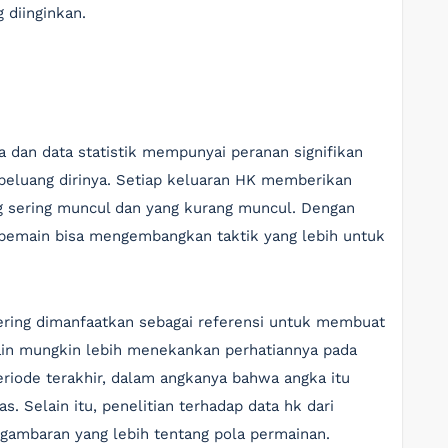
 diinginkan.
a dan data statistik mempunyai peranan signifikan
eluang dirinya. Setiap keluaran HK memberikan
g sering muncul dan yang kurang muncul. Dengan
 pemain bisa mengembangkan taktik yang lebih untuk
sering dimanfaatkan sebagai referensi untuk membuat
ain mungkin lebih menekankan perhatiannya pada
eriode terakhir, dalam angkanya bahwa angka itu
as. Selain itu, penelitian terhadap data hk dari
gambaran yang lebih tentang pola permainan.