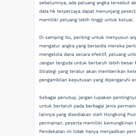
sebelumnya, ada peluang angka tersebut a
data hk terpercaya dapat menunjang peser
memiliki peluang lebih tinggi untuk keluar.
Di samping itu, penting untuk menyusun ang
mengatur angka yang bersedia mereka pert
mengelola dana secara efektif, peluang unt
Jangan tergoda untuk bertaruh lebih besar 
Strategi yang teratur akan memberikan ke
pengambilan keputusan yang dipengaruhi e
Sebagai penutup, jangan lupakan pentingnya
untuk bertaruh pada berbagai jenis permain
lainnya yang disediakan oleh Hongkong Poo
permainan, peserta memiliki kemungkinan 
Pendekatan ini tidak hanya menjadikan per