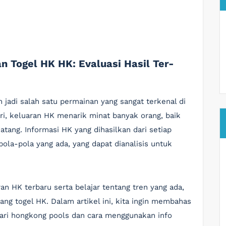
n Togel HK HK: Evaluasi Hasil Ter-
 jadi salah satu permainan yang sangat terkenal di
ri, keluaran HK menarik minat banyak orang, baik
ang. Informasi HK yang dihasilkan dari setiap
ola-pola yang ada, yang dapat dianalisis untuk
 HK terbaru serta belajar tentang tren yang ada,
ng togel HK. Dalam artikel ini, kita ingin membahas
 dari hongkong pools dan cara menggunakan info