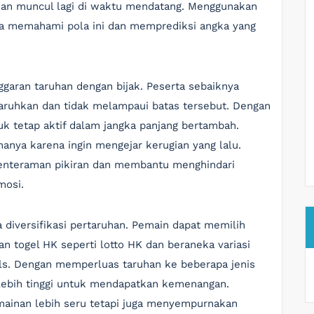
kan muncul lagi di waktu mendatang. Menggunakan
ta memahami pola ini dan memprediksi angka yang
garan taruhan dengan bijak. Peserta sebaiknya
aruhkan dan tidak melampaui batas tersebut. Dengan
uk tetap aktif dalam jangka panjang bertambah.
hanya karena ingin mengejar kerugian yang lalu.
tenteraman pikiran dan membantu menghindari
mosi.
 diversifikasi pertaruhan. Pemain dapat memilih
an togel HK seperti lotto HK dan beraneka variasi
ls. Dengan memperluas taruhan ke beberapa jenis
lebih tinggi untuk mendapatkan kemenangan.
mainan lebih seru tetapi juga menyempurnakan